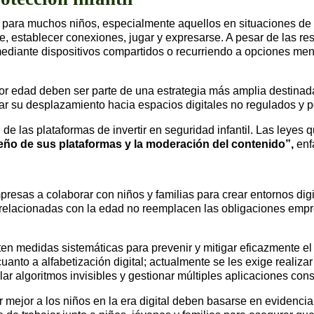
; para muchos niños, especialmente aquellos en situaciones de 
je, establecer conexiones, jugar y expresarse. A pesar de las r
ediante dispositivos compartidos o recurriendo a opciones meno
r edad deben ser parte de una estrategia más amplia destinada 
itar su desplazamiento hacia espacios digitales no regulados y 
d de las plataformas de invertir en seguridad infantil. Las leye
eño de sus plataformas y la moderación del contenido”,
enf
esas a colaborar con niños y familias para crear entornos digi
 relacionadas con la edad no reemplacen las obligaciones empre
n medidas sistemáticas para prevenir y mitigar eficazmente el
nto a alfabetización digital; actualmente se les exige realizar 
lar algoritmos invisibles y gestionar múltiples aplicaciones con
mejor a los niños en la era digital deben basarse en evidencia 