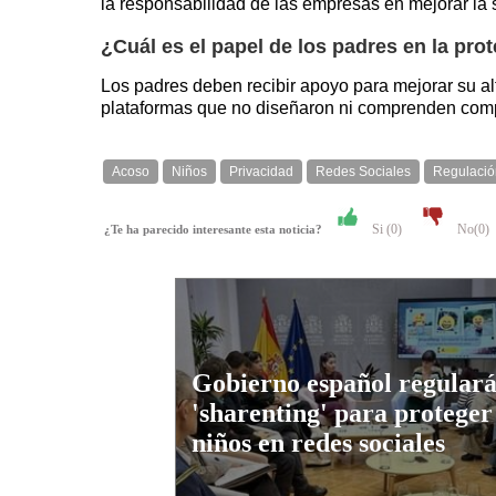
la responsabilidad de las empresas en mejorar la s
¿Cuál es el papel de los padres en la prot
Los padres deben recibir apoyo para mejorar su alf
plataformas que no diseñaron ni comprenden com
Acoso
Niños
Privacidad
Redes Sociales
Regulació
Si (
0
)
No(
0
)
¿Te ha parecido interesante esta noticia?
Gobierno español regulará
'sharenting' para proteger 
niños en redes sociales