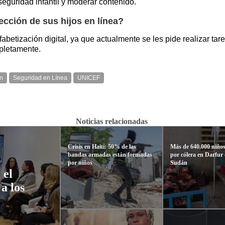
eguridad infantil y moderar contenido.
ección de sus hijos en línea?
abetización digital, ya que actualmente se les pide realizar tar
pletamente.
n
Seguridad en Línea
UNICEF
Noticias relacionadas
Crisis en Haití: 50% de las
Más de 640.000 niños
bandas armadas están formadas
por cólera en Darfur 
por niños
Sudán
 el
a los