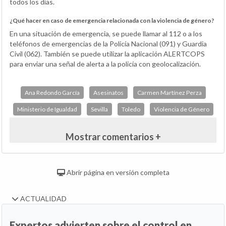
todos los días.
¿Qué hacer en caso de emergencia relacionada con la violencia de género?
En una situación de emergencia, se puede llamar al 112 o a los
teléfonos de emergencias de la Policía Nacional (091) y Guardia
Civil (062). También se puede utilizar la aplicación ALERTCOPS
para enviar una señal de alerta a la policía con geolocalización.
Ana Redondo García
Asesinatos
Carmen Martínez Perza
Ministerio de Igualdad
Sevilla
Toledo
Violencia de Género
Mostrar comentarios +
Abrir página en versión completa
ACTUALIDAD
Expertos advierten sobre el control en