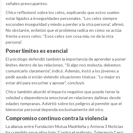
señales preocupantes.
Chico reflexionó sobre los celos, explicando que estos suelen
estar ligados a inseguridades personales. “Los celos siempre
esconden inseguridad y miedo a perder a la otra persona”, afirmó.
No obstante, enfatizó que el problema radica en cómo se actúa
frente a esos celos: “Esos celos son cosa mía, no de la otra
persona”.
Poner límites es esencial
El psicólogo defendió también la importancia de aprender a poner
límites dentro de las relaciones. “Si algo nos molesta, debemos
comunicarlo claramente”, indicó. Además, instó a los jóvenes a
pedir ayuda si están viviendo situaciones tóxicas: “Lo mejor es
estar ahí para escuchar y apoyar”, concluyó.
Chico también abordó el impacto negativo que puede tener la
soledad y dependencia emocional en relaciones dañinas desde
edades tempranas. Advirtió sobre los peligros al permitir que el
bienestar personal dependa exclusivamente del otro.
Compromiso continuo contra la violencia
La alianza entre Fundación Mutua Madrileña y Antena 3 Noticias
ha cumplido once años bajo ‘Contra el maltrato, Tolerancia Cero’.