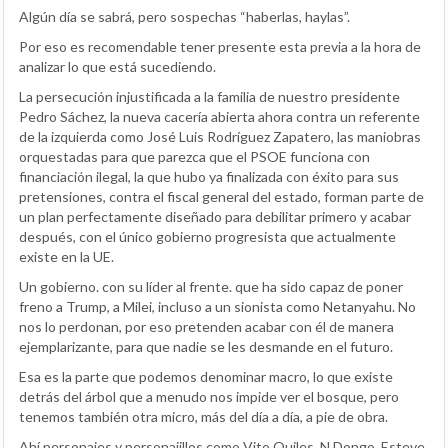
Algún día se sabrá, pero sospechas “haberlas, haylas”.
Por eso es recomendable tener presente esta previa a la hora de
analizar lo que está sucediendo.
La persecución injustificada a la familia de nuestro presidente
Pedro Sáchez, la nueva cacería abierta ahora contra un referente
de la izquierda como José Luis Rodríguez Zapatero, las maniobras
orquestadas para que parezca que el PSOE funciona con
financiación ilegal, la que hubo ya finalizada con éxito para sus
pretensiones, contra el fiscal general del estado, forman parte de
un plan perfectamente diseñado para debilitar primero y acabar
después, con el único gobierno progresista que actualmente
existe en la UE.
Un gobierno. con su líder al frente. que ha sido capaz de poner
freno a Trump, a Milei, incluso a un sionista como Netanyahu. No
nos lo perdonan, por eso pretenden acabar con él de manera
ejemplarizante, para que nadie se les desmande en el futuro.
Esa es la parte que podemos denominar macro, lo que existe
detrás del árbol que a menudo nos impide ver el bosque, pero
tenemos también otra micro, más del día a día, a pie de obra.
Ahí personajes y personajillos como Vito Quiles, N Dongo, Esteve,