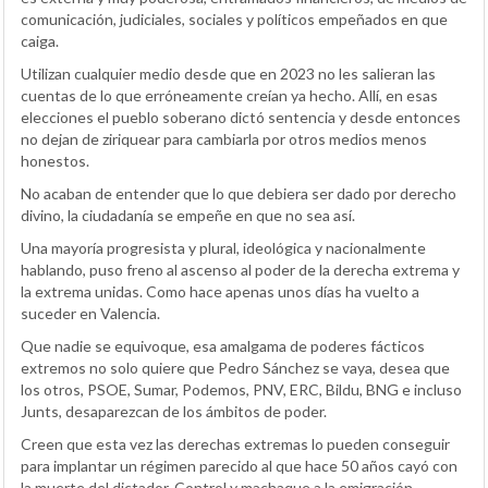
comunicación, judiciales, sociales y políticos empeñados en que
caiga.
Utilizan cualquier medio desde que en 2023 no les salieran las
cuentas de lo que erróneamente creían ya hecho. Allí, en esas
elecciones el pueblo soberano dictó sentencia y desde entonces
no dejan de ziriquear para cambiarla por otros medios menos
honestos.
No acaban de entender que lo que debiera ser dado por derecho
divino, la ciudadanía se empeñe en que no sea así.
Una mayoría progresista y plural, ideológica y nacionalmente
hablando, puso freno al ascenso al poder de la derecha extrema y
la extrema unidas. Como hace apenas unos días ha vuelto a
suceder en Valencia.
Que nadie se equivoque, esa amalgama de poderes fácticos
extremos no solo quiere que Pedro Sánchez se vaya, desea que
los otros, PSOE, Sumar, Podemos, PNV, ERC, Bildu, BNG e incluso
Junts, desaparezcan de los ámbitos de poder.
Creen que esta vez las derechas extremas lo pueden conseguir
para implantar un régimen parecido al que hace 50 años cayó con
la muerte del dictador. Control y machaque a la emigración,