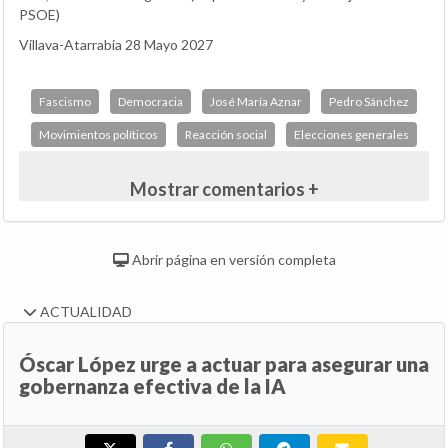
PSOE)
Villava-Atarrabia 28 Mayo 2027
Fascismo
Democracia
José María Aznar
Pedro Sánchez
Movimientos políticos
Reacción social
Elecciones generales
Mostrar comentarios +
Abrir página en versión completa
ACTUALIDAD
Óscar López urge a actuar para asegurar una
gobernanza efectiva de la IA