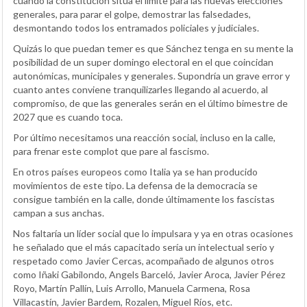
cuando la constitución sitúa el límite para las nuevas elecciones
generales, para parar el golpe, demostrar las falsedades,
desmontando todos los entramados policiales y judiciales.
Quizás lo que puedan temer es que Sánchez tenga en su mente la
posibilidad de un super domingo electoral en el que coincidan
autonómicas, municipales y generales. Supondría un grave error y
cuanto antes conviene tranquilizarles llegando al acuerdo, al
compromiso, de que las generales serán en el último bimestre de
2027 que es cuando toca.
Por último necesitamos una reacción social, incluso en la calle,
para frenar este complot que pare al fascismo.
En otros países europeos como Italia ya se han producido
movimientos de este tipo. La defensa de la democracia se
consigue también en la calle, donde últimamente los fascistas
campan a sus anchas.
Nos faltaría un líder social que lo impulsara y ya en otras ocasiones
he señalado que el más capacitado sería un intelectual serio y
respetado como Javier Cercas, acompañado de algunos otros
como Iñaki Gabilondo, Angels Barceló, Javier Aroca, Javier Pérez
Royo, Martín Pallín, Luis Arrollo, Manuela Carmena, Rosa
Villacastín, Javier Bardem, Rozalen, Miguel Ríos, etc.