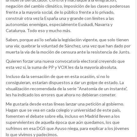
negación del cambio climático, imposición de las clases poderosas
frente a la mayoría social, de lo público frente a lo privado,
construir otra vez la España una y grande con límites a las
autonomías enemigas, especialmente Euskadi, Navarra y
Catalunya. Todo eso y mucho más.
Saben, porque así lo señala la legislación vigente, que solo tienen
una vía; quebrar la voluntad de Sánchez, una vez que han dado por
muerta la vía de la moción de censura ante la resistencia de Junts.
Quieren forzar una nueva convocatoria electoral creyendo que
esta vez sí, la suma de PP y VOX les da la mayoría absoluta.
Incluso da la sensación de que en esta ocasión, si no lo
consiguieran, estarían dispuestos a dar un golpe de estado. La
visualización recomendada de la serie “Anatomía de un instante”,
les ha indicado los errores que ahora no debieran cometer.
Me gustaría desde estas líneas lanzar una petición al gobierno.
Hagan que se vea en cada colegio y universidad de este país,
fomenten el debate sobre ella, incluso en Madrid lleven a los
supervivientes de aquella época que aún quedamos, los que
sufrimos en esa DGS que Ayuso niega, para explicar a los jóvenes
lo que vivimos y padecimos.