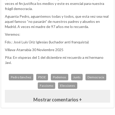
veces el fin justifica los medios y este es esencial para nuestra
frágil democracia.
Aguanta Pedro, aguantemos todas y todos, que esta vez sea real
aquel famoso “no pasarán” de nuestros padres y abuelos en
Madrid. A veces mi madre de 97 años me lo recuerda.
Veremos:
Fdo.: José Luis Úriz Iglesias (luchador anti franquista)
Villava-Atarrabia 30 Noviembre 2025
Pita: En vísperas del 1 del diciembre mi recuerdo a mi hermano
Javi.
Pedro Sánchez
PSOE
Podemos
Junts
Democracia
Fascismo
Elecciones
Mostrar comentarios +