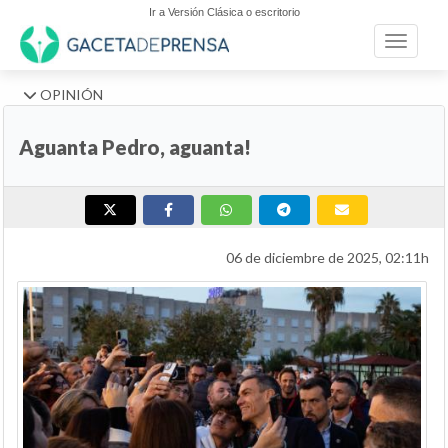
Ir a Versión Clásica o escritorio
Toggle n
OPINIÓN
Aguanta Pedro, aguanta!
06 de diciembre de 2025, 02:11h