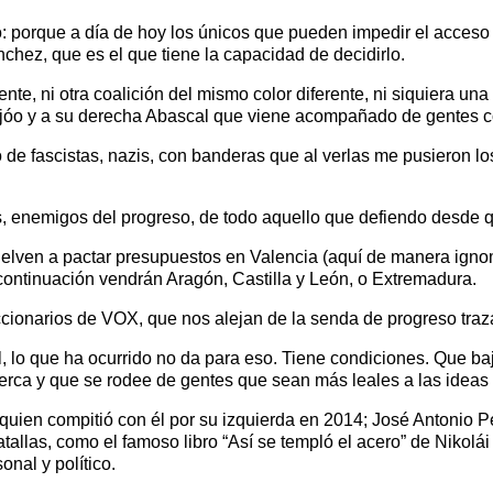
: porque a día de hoy los únicos que pueden impedir el acceso d
chez, que es el que tiene la capacidad de decidirlo.
rente, ni otra coalición del mismo color diferente, ni siquiera un
eijóo y a su derecha Abascal que viene acompañado de gentes 
o de fascistas, nazis, con banderas que al verlas me pusieron l
s, enemigos del progreso, de todo aquello que defiendo desde 
elven a pactar presupuestos en Valencia (aquí de manera ign
continuación vendrán Aragón, Castilla y León, o Extremadura.
cionarios de VOX, que nos alejan de la senda de progreso traza
 lo que ha ocurrido no da para eso. Tiene condiciones. Que b
erca y que se rodee de gentes que sean más leales a las ideas p
uien compitió con él por su izquierda en 2014; José Antonio Pé
atallas, como el famoso libro “Así se templó el acero” de Nikolá
nal y político.