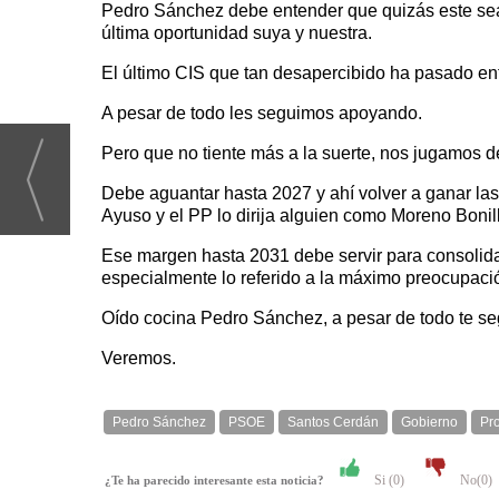
Pedro Sánchez debe entender que quizás este sea e
última oportunidad suya y nuestra.
El último CIS que tan desapercibido ha pasado en
A pesar de todo les seguimos apoyando.
Pero que no tiente más a la suerte, nos jugamos 
Debe aguantar hasta 2027 y ahí volver a ganar la
Ayuso y el PP lo dirija alguien como Moreno Bonil
Ese margen hasta 2031 debe servir para consolidar
especialmente lo referido a la máximo preocupació
Oído cocina Pedro Sánchez, a pesar de todo te se
Veremos.
Pedro Sánchez
PSOE
Santos Cerdán
Gobierno
Pr
Si (
0
)
No(
0
)
¿Te ha parecido interesante esta noticia?