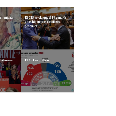
ría humana
El CIS revela que el PP ganaría
unas hipotéticas elecciones
generales
 Halloween
El 23-J en gráficos