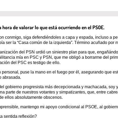
 hora de valorar lo que está ocurriendo en el PSOE.
ron conmigo, siga defendiéndoles a capa y espada, incluso a p
bía ser la “Casa común de la izquierda”. Término acuñado por m
anización del PSN urdió un siniestro plan para que, engañándom
militancia mía en PSC y PSN, que me obligó a borrarme del pr
ación del PSC es testigo de ello.
 personal, puse la mano en el fuego por él, asegurando que e
o abrasada.
 del gobierno progresista más decepcionada y machacada, soy y
a parte de nuestros votantes y simpatizantes, que, entre cabre
de ellos absolutamente obscenos.
prensible, mantengo mi apoyo condicional al PSOE, al gobier
a sentida reflexión?