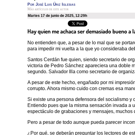
Por
José Luis Úriz Iglesias
Más artículos de este autor
martes 17 de junio de 2025
,
12:29h
Hay quien me achaca ser demasiado bueno a la
No entienden que, a pesar de lo mal que se porta
para impedir mi vuelta a la que yo consideraba de
Santos Cerdán fue quien, siendo secretario de org
victoria de Pedro Sánchez apareciera una doble 
segundo. Salvador Illa como secretario de organiz
A pesar de este hecho, engañado por mi impresión
corrupto. Ahora mismo cuido con cremas esa man
Si existe una persona defensora del socialismo y
Entiendo pues que la misma sensación invada a un
espectáculo de grabaciones y mensajes, muchos 
Pero a pesar de todo aunque pueda parecer incom
¿Por qué, se deberán preguntar los lectores de est