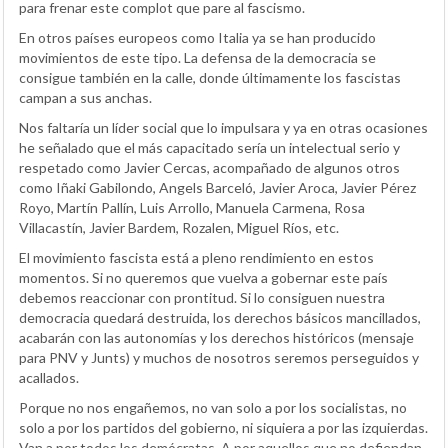
para frenar este complot que pare al fascismo.
En otros países europeos como Italia ya se han producido
movimientos de este tipo. La defensa de la democracia se
consigue también en la calle, donde últimamente los fascistas
campan a sus anchas.
Nos faltaría un líder social que lo impulsara y ya en otras ocasiones
he señalado que el más capacitado sería un intelectual serio y
respetado como Javier Cercas, acompañado de algunos otros
como Iñaki Gabilondo, Angels Barceló, Javier Aroca, Javier Pérez
Royo, Martín Pallín, Luis Arrollo, Manuela Carmena, Rosa
Villacastín, Javier Bardem, Rozalen, Miguel Ríos, etc.
El movimiento fascista está a pleno rendimiento en estos
momentos. Si no queremos que vuelva a gobernar este país
debemos reaccionar con prontitud. Si lo consiguen nuestra
democracia quedará destruida, los derechos básicos mancillados,
acabarán con las autonomías y los derechos históricos (mensaje
para PNV y Junts) y muchos de nosotros seremos perseguidos y
acallados.
Porque no nos engañemos, no van solo a por los socialistas, no
solo a por los partidos del gobierno, ni siquiera a por las izquierdas.
Van a por todos los demócratas. A por aquellos que no defiendan