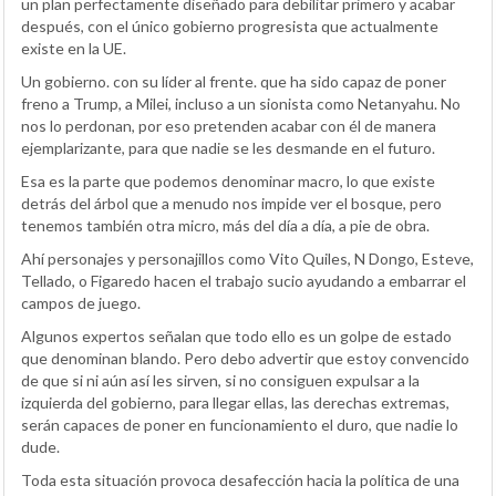
un plan perfectamente diseñado para debilitar primero y acabar
después, con el único gobierno progresista que actualmente
existe en la UE.
Un gobierno. con su líder al frente. que ha sido capaz de poner
freno a Trump, a Milei, incluso a un sionista como Netanyahu. No
nos lo perdonan, por eso pretenden acabar con él de manera
ejemplarizante, para que nadie se les desmande en el futuro.
Esa es la parte que podemos denominar macro, lo que existe
detrás del árbol que a menudo nos impide ver el bosque, pero
tenemos también otra micro, más del día a día, a pie de obra.
Ahí personajes y personajillos como Vito Quiles, N Dongo, Esteve,
Tellado, o Figaredo hacen el trabajo sucio ayudando a embarrar el
campos de juego.
Algunos expertos señalan que todo ello es un golpe de estado
que denominan blando. Pero debo advertir que estoy convencido
de que si ni aún así les sirven, si no consiguen expulsar a la
izquierda del gobierno, para llegar ellas, las derechas extremas,
serán capaces de poner en funcionamiento el duro, que nadie lo
dude.
Toda esta situación provoca desafección hacia la política de una