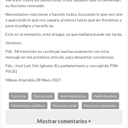
su fascismo renovado.
Necesitamos reaccionar y hacerlo todos, buscando lo que nos une
y aparcando lo que nos separa, al menos hasta que les frenemos y
pase el peligro y hacerlo ya.
Este es el momento, este el lugar, ya que mañana puede ser tarde.
Veremos.
Pdt.: Mi intención es continuar machaconamente con este
mensaje en mis próximos artículo, para despertar conciencias.
Fdo.; José Luis Úriz Iglesias (Ex parlamentario y concejal de PSN-
PSOE)
Villava-Atarrabia 28 Mayo 2027
Fascismo
Democracia
José María Aznar
Pedro Sánchez
Movimientos políticos
Reacción social
Elecciones generales
Mostrar comentarios +