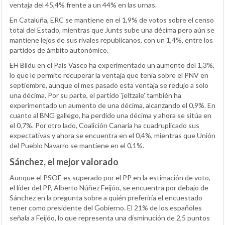
ventaja del 45,4% frente a un 44% en las urnas.
En Cataluña, ERC se mantiene en el 1,9% de votos sobre el censo
total del Estado, mientras que Junts sube una décima pero aún se
mantiene lejos de sus rivales republicanos, con un 1,4%, entre los
partidos de ámbito autonómico.
EH Bildu en el País Vasco ha experimentado un aumento del 1,3%,
lo que le permite recuperar la ventaja que tenía sobre el PNV en
septiembre, aunque el mes pasado esta ventaja se redujo a solo
una décima. Por su parte, el partido 'jeltzale' también ha
experimentado un aumento de una décima, alcanzando el 0,9%. En
cuanto al BNG gallego, ha perdido una décima y ahora se sitúa en
el 0,7%. Por otro lado, Coalición Canaria ha cuadruplicado sus
expectativas y ahora se encuentra en el 0,4%, mientras que Unión
del Pueblo Navarro se mantiene en el 0,1%.
Sánchez, el mejor valorado
Aunque el PSOE es superado por el PP en la estimación de voto,
el líder del PP, Alberto Núñez Feijóo, se encuentra por debajo de
Sánchez en la pregunta sobre a quién preferiría el encuestado
tener como presidente del Gobierno. El 21% de los españoles
señala a Feijóo, lo que representa una disminución de 2,5 puntos