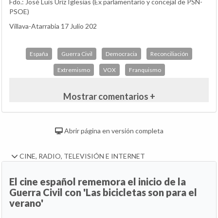
Fdo.: José Luis Úriz Iglesias (Ex parlamentario y concejal de PSN-
PSOE)
Villava-Atarrabia 17 Julio 202
España
Guerra Civil
Democracia
Reconciliación
Extremismo
VOX
Franquismo
Mostrar comentarios +
Abrir página en versión completa
CINE, RADIO, TELEVISIÓN E INTERNET
El cine español rememora el inicio de la
Guerra Civil con 'Las bicicletas son para el
verano'