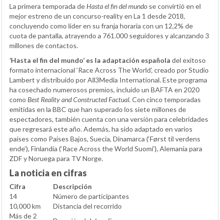
La primera temporada de
Hasta el fin del mundo
se convirtió en el
mejor estreno de un concurso-reality en La 1 desde 2018,
concluyendo como líder en su franja horaria con un 12,2% de
cuota de pantalla, atrayendo a 761.000 seguidores y alcanzando 3
millones de contactos.
‘Hasta el fin del mundo’ es la adaptación española
del exitoso
formato internacional ‘Race Across The World’, creado por Studio
Lambert y distribuido por All3Media International. Este programa
ha cosechado numerosos premios, incluido un BAFTA en 2020
como
Best Reality and Constructed Factual
. Con cinco temporadas
emitidas en la BBC que han superado los siete millones de
espectadores, también cuenta con una versión para celebridades
que regresará este año. Además, ha sido adaptado en varios
países como Países Bajos, Suecia, Dinamarca (‘Først til verdens
ende’), Finlandia (‘Race Across the World Suomi’), Alemania para
ZDF y Noruega para TV Norge.
La noticia en cifras
Cifra
Descripción
14
Número de participantes
10,000 km
Distancia del recorrido
Más de 2