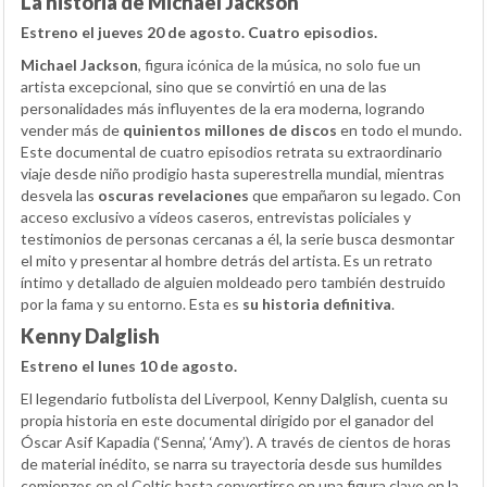
La historia de Michael Jackson
Estreno el jueves 20 de agosto. Cuatro episodios.
Michael Jackson
, figura icónica de la música, no solo fue un
artista excepcional, sino que se convirtió en una de las
personalidades más influyentes de la era moderna, logrando
vender más de
quinientos millones de discos
en todo el mundo.
Este documental de cuatro episodios retrata su extraordinario
viaje desde niño prodigio hasta superestrella mundial, mientras
desvela las
oscuras revelaciones
que empañaron su legado. Con
acceso exclusivo a vídeos caseros, entrevistas policiales y
testimonios de personas cercanas a él, la serie busca desmontar
el mito y presentar al hombre detrás del artista. Es un retrato
íntimo y detallado de alguien moldeado pero también destruido
por la fama y su entorno. Esta es
su historia definitiva
.
Kenny Dalglish
Estreno el lunes 10 de agosto.
El legendario futbolista del Liverpool, Kenny Dalglish, cuenta su
propia historia en este documental dirigido por el ganador del
Óscar Asif Kapadia (‘Senna’, ‘Amy’). A través de cientos de horas
de material inédito, se narra su trayectoria desde sus humildes
comienzos en el Celtic hasta convertirse en una figura clave en la