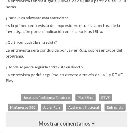
La entrevista tendrá lugar el jueves 23 de julio a partir de las 13:00
horas.
¿Por qué es relevante esta entrevista?
Es la primera entrevista del expresidente tras la apertura de la
investigación por su implicación en el caso Plus Ultra.
¿Quién conducirá la entrevista?
La entrevista será conducida por Javier Ruiz, copresentador del
programa.
¿Dónde se podrá seguir la entrevista en directo?
La entrevista podrá seguirse en directo a través de La 1 y RTVE
Play.
José Luis Rodríguez Zapatero
Plus Ultra
RTVE
Mañaneros 360
Javier Ruiz
Audiencia Nacional
Entrevista
Mostrar comentarios +