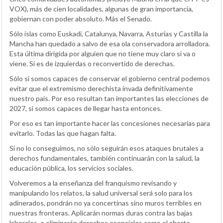
VOX), más de cien localidades, algunas de gran importancia,
gobiernan con poder absoluto. Más el Senado.
Sólo islas como Euskadi, Catalunya, Navarra, Asturias y Castilla la
Mancha han quedado a salvo de esa ola conservadora arrolladora.
Esta última dirigida por alguien que no tiene muy claro si va o
viene. Si es de izquierdas o reconvertido de derechas.
Sólo si somos capaces de conservar el gobierno central podemos
evitar que el extremismo derechista invada definitivamente
nuestro país. Por eso resultan tan importantes las elecciones de
2027, si somos capaces de llegar hasta entonces.
Por eso es tan importante hacer las concesiones necesarias para
evitarlo. Todas las que hagan falta.
Si no lo conseguimos, no sólo seguirán esos ataques brutales a
derechos fundamentales, también continuarán con la salud, la
educación pública, los servicios sociales.
Volveremos a la enseñanza del franquismo revisando y
manipulando los relatos, la salud universal será solo para los
adinerados, pondrán no ya concertinas sino muros terribles en
nuestras fronteras. Aplicarán normas duras contra las bajas
laborales, o eliminarán derechos esenciales como el aborto.