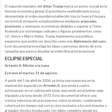
El segundo mandato del
dólar Trump
marca un punto crucial en la
historia económica global. El presidente multimillonario busca
desmantelar el orden mundial establecido tras la Guerra Fría para
reconstruir el imperio estadounidense mediante
aranceles
,
presiones
, y amenazas económicas dirigidas a superar a China.
Rodeado por estrategas radicales y figuras prominentes como
J.D. Vance y Marco Rubio, Trump implementa una política
expansiva que podría ser descrita como una
diplomacia del caos
.
Este documental investiga las ideas y personas detrás de esta
campaña que parece desafiar el orden liberal internacional.
ECLIPSE ESPECIAL
Artemis II: Misión a la Luna
Estreno el martes 11 de agosto.
A partir del 1 de abril de 2026, se inicia una nueva era en la
exploración espacial con
Artemis II
, que envía a cuatro
astronautas en un sobrevuelo lunar, marcando así el primer viaje
tripulado a la luna desde 1972. Este documental ofrece una
crónica televisiva sin precedentes sobre la misión, combinando
cobertura en tiempo real con acceso exclusivo a los astronautas y
al equipo técnico involucrado. Un relato completo donde los