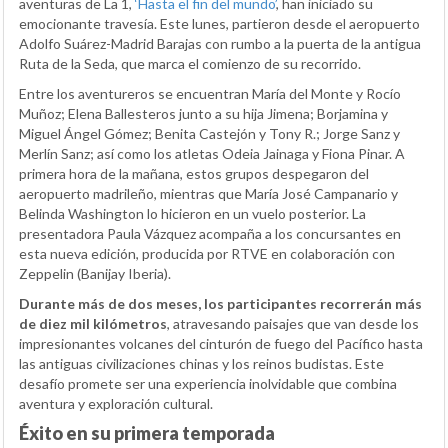
aventuras de La 1,
‘Hasta el fin del mundo’
, han iniciado su
emocionante travesía. Este lunes, partieron desde el aeropuerto
Adolfo Suárez-Madrid Barajas con rumbo a la puerta de la antigua
Ruta de la Seda, que marca el comienzo de su recorrido.
Entre los aventureros se encuentran María del Monte y Rocío
Muñoz; Elena Ballesteros junto a su hija Jimena; Borjamina y
Miguel Ángel Gómez; Benita Castejón y Tony R.; Jorge Sanz y
Merlín Sanz; así como los atletas Odeia Jainaga y Fiona Pinar. A
primera hora de la mañana, estos grupos despegaron del
aeropuerto madrileño, mientras que María José Campanario y
Belinda Washington lo hicieron en un vuelo posterior. La
presentadora Paula Vázquez acompaña a los concursantes en
esta nueva edición, producida por RTVE en colaboración con
Zeppelin (Banijay Iberia).
Durante más de dos meses, los participantes recorrerán más
de diez mil kilómetros
, atravesando paisajes que van desde los
impresionantes volcanes del cinturón de fuego del Pacífico hasta
las antiguas civilizaciones chinas y los reinos budistas. Este
desafío promete ser una experiencia inolvidable que combina
aventura y exploración cultural.
Éxito en su primera temporada