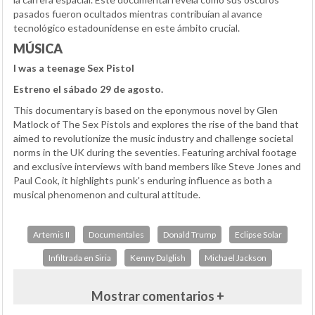
pasados fueron ocultados mientras contribuían al avance
tecnológico estadounidense en este ámbito crucial.
MÚSICA
I was a teenage Sex Pistol
Estreno el sábado 29 de agosto.
This documentary is based on the eponymous novel by Glen
Matlock of The Sex Pistols and explores the rise of the band that
aimed to revolutionize the music industry and challenge societal
norms in the UK during the seventies. Featuring archival footage
and exclusive interviews with band members like Steve Jones and
Paul Cook, it highlights punk's enduring influence as both a
musical phenomenon and cultural attitude.
Artemis II
Documentales
Donald Trump
Eclipse Solar
Infiltrada en Siria
Kenny Dalglish
Michael Jackson
Mostrar comentarios +