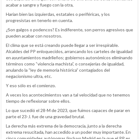
acabar a sangre y fuego con la otra,
Harían bien las izquierdas, estatales o periféricas, y los
progresistas en tenerlo en cuenta.
¿Son galgos o podencos? Es indiferente, son perros agresivos que
pueden acabar con nosotros.
El clima que se está creando puede llegar a ser irrespirable.
Alcaldes del PP enloquecidos, arrancando los carteles de igualdad
en ayuntamientos madrileños; gobiernos autonómicos eliminando
términos como “violencia machista”, o consejerías de igualdad,
anulando la “ley de memoria histórica” contagiados del
negacionismo ultra, etc.
Y eso sólo es el comienzo.
A veces los acontecimientos van a tal velocidad que no tenemos
tiempo de reflexionar sobre ellos.
Lo que sucedió el 28-M de 2023, que fuimos capaces de parar en
parte el 23-J. fue de una gravedad brutal.
La derecha más extrema de la democracia, junto a la derecha
extrema resucitada, han accedido a un poder muy importante. En
cinco comunidades autónomas (incluyo Madrid en la que el PP es