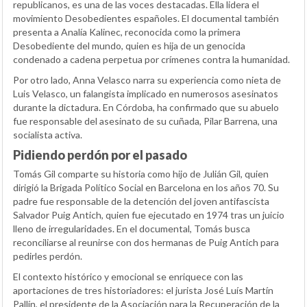
republicanos, es una de las voces destacadas. Ella lidera el
movimiento Desobedientes españoles. El documental también
presenta a Analía Kalinec, reconocida como la primera
Desobediente del mundo, quien es hija de un genocida
condenado a cadena perpetua por crímenes contra la humanidad.
Por otro lado, Anna Velasco narra su experiencia como nieta de
Luis Velasco, un falangista implicado en numerosos asesinatos
durante la dictadura. En Córdoba, ha confirmado que su abuelo
fue responsable del asesinato de su cuñada, Pilar Barrena, una
socialista activa.
Pidiendo perdón por el pasado
Tomás Gil comparte su historia como hijo de Julián Gil, quien
dirigió la Brigada Político Social en Barcelona en los años 70. Su
padre fue responsable de la detención del joven antifascista
Salvador Puig Antich, quien fue ejecutado en 1974 tras un juicio
lleno de irregularidades. En el documental, Tomás busca
reconciliarse al reunirse con dos hermanas de Puig Antich para
pedirles perdón.
El contexto histórico y emocional se enriquece con las
aportaciones de tres historiadores: el jurista José Luís Martín
Pallín, el presidente de la Asociación para la Recuperación de la