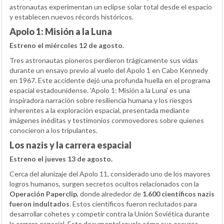
astronautas experimentan un eclipse solar total desde el espacio
y establecen nuevos récords históricos.
Apolo 1: Misión a la Luna
Estreno el miércoles 12 de agosto.
Tres astronautas pioneros perdieron trágicamente sus vidas
durante un ensayo previo al vuelo del Apolo 1 en Cabo Kennedy
en 1967. Este accidente dejó una profunda huella en el programa
espacial estadounidense. 'Apolo 1: Misión a la Luna' es una
inspiradora narración sobre resiliencia humana y los riesgos
inherentes a la exploración espacial, presentada mediante
imágenes inéditas y testimonios conmovedores sobre quienes
conocieron a los tripulantes.
Los nazis y la carrera espacial
Estreno el jueves 13 de agosto.
Cerca del alunizaje del Apolo 11, considerado uno de los mayores
logros humanos, surgen secretos ocultos relacionados con la
Operación Paperclip
, donde alrededor de
1.600 científicos nazis
fueron indultados
. Estos científicos fueron reclutados para
desarrollar cohetes y competir contra la Unión Soviética durante
la carrera espacial. Este documental revela cómo sus oscuros