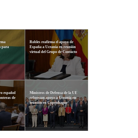
tema
Robles reafirma el apoyo de
a para
España a Ucrania en reunión
d
virtual del Grupo de Contacto
yo español
Ministros de Defensa de la UE
onteras de
refuerzan apoyo a Ucrania en
reunión en Copenhague