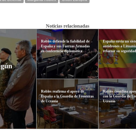
Noticias relacionadas
Robles defiende la fiabilidad de
España envía un sis
España y sus Fuerzas Armadas
antidrones a Lituani
en conferencia diplomática
reforzar su segurida
egún
Robles reafirma el apoyo de
Robles coordina apo
España a la Guardia de Fronteras
con la Guardia de Fr
de Ucrania
Ucrania