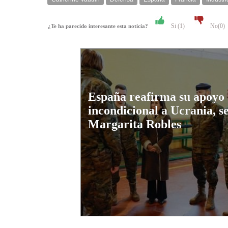
Si (
1
)
No(
0
)
¿Te ha parecido interesante esta noticia?
España reafirma su apoyo
incondicional a Ucrania, s
Margarita Robles