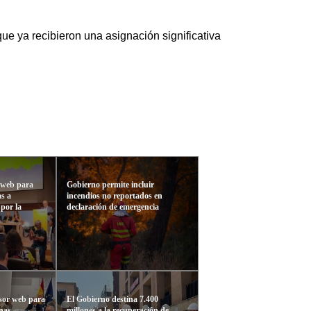
ue ya recibieron una asignación significativa
 web para
Gobierno permite incluir
as a
incendios no reportados en
 por la
declaración de emergencia
isor web para
El Gobierno destina 7.400
onas
millones a la recuperación de