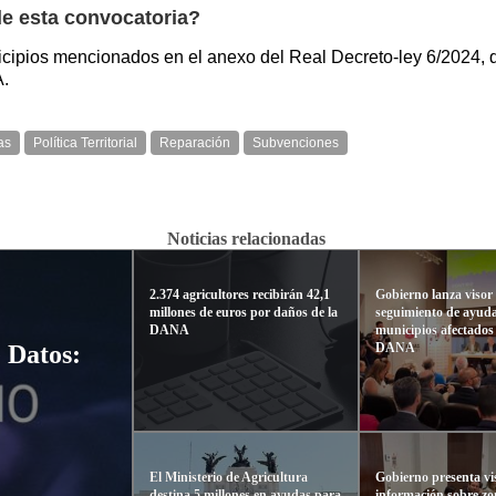
de esta convocatoria?
nicipios mencionados en el anexo del Real Decreto-ley 6/2024, q
A.
as
Política Territorial
Reparación
Subvenciones
Noticias relacionadas
2.374 agricultores recibirán 42,1
Gobierno lanza visor
millones de euros por daños de la
seguimiento de ayud
DANA
municipios afectados
DANA
 Datos:
El Ministerio de Agricultura
Gobierno presenta v
destina 5 millones en ayudas para
información sobre z