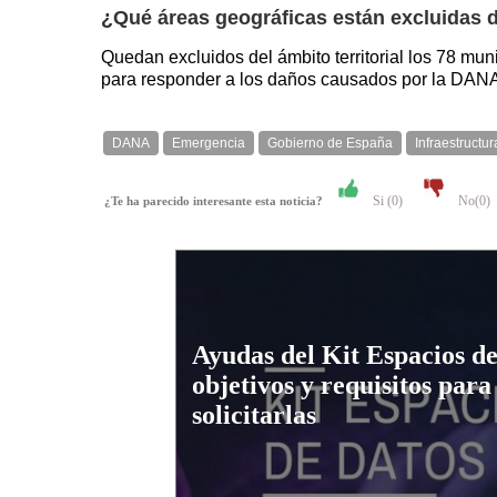
¿Qué áreas geográficas están excluidas 
Quedan excluidos del ámbito territorial los 78 mu
para responder a los daños causados por la DAN
DANA
Emergencia
Gobierno de España
Infraestructur
Si (
0
)
No(
0
)
¿Te ha parecido interesante esta noticia?
Ayudas del Kit Espacios de
objetivos y requisitos para
solicitarlas