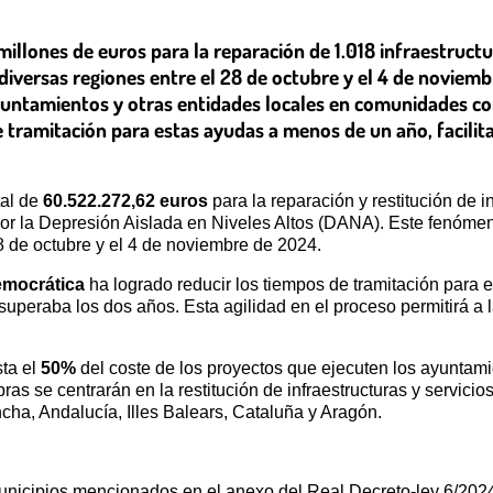
illones de euros para la reparación de 1.018 infraestruct
 diversas regiones entre el 28 de octubre y el 4 de noviem
yuntamientos y otras entidades locales en comunidades c
 tramitación para estas ayudas a menos de un año, facilita
tal de
60.522.272,62 euros
para la reparación y restitución de i
as por la Depresión Aislada en Niveles Altos (DANA). Este fenó
28 de octubre y el 4 de noviembre de 2024.
Democrática
ha logrado reducir los tiempos de tramitación para
e superaba los dos años. Esta agilidad en el proceso permitirá a
ta el
50%
del coste de los proyectos que ejecuten los ayuntami
as se centrarán en la restitución de infraestructuras y servic
ha, Andalucía, Illes Balears, Cataluña y Aragón.
municipios mencionados en el anexo del Real Decreto-ley 6/202