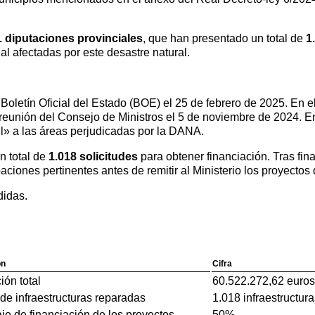
1 diputaciones provinciales
, que han presentado un total de
1
ial afectadas por este desastre natural.
Boletín Oficial del Estado (BOE) el 25 de febrero de 2025. En e
reunión del Consejo de Ministros el 5 de noviembre de 2024. E
l» a las áreas perjudicadas por la DANA.
n total de
1.018 solicitudes
para obtener financiación. Tras fina
ciones pertinentes antes de remitir al Ministerio los proyectos
didas.
ón
Cifra
ón total
60.522.272,62 euros
e infraestructuras reparadas
1.018 infraestructur
je de financiación de los proyectos
50%