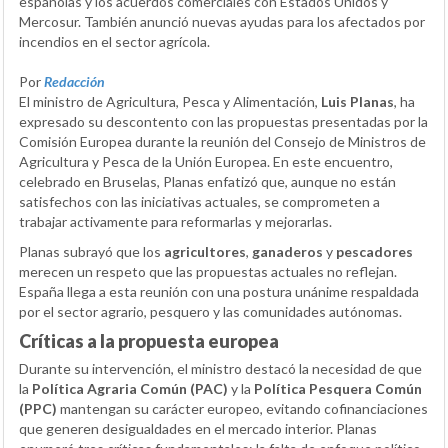
españolas y los acuerdos comerciales con Estados Unidos y
Mercosur. También anunció nuevas ayudas para los afectados por
incendios en el sector agrícola.
Por
Redacción
El ministro de Agricultura, Pesca y Alimentación,
Luis Planas
, ha
expresado su descontento con las propuestas presentadas por la
Comisión Europea durante la reunión del Consejo de Ministros de
Agricultura y Pesca de la Unión Europea. En este encuentro,
celebrado en Bruselas, Planas enfatizó que, aunque no están
satisfechos con las iniciativas actuales, se comprometen a
trabajar activamente para reformarlas y mejorarlas.
Planas subrayó que los
agricultores
,
ganaderos
y
pescadores
merecen un respeto que las propuestas actuales no reflejan.
España llega a esta reunión con una postura unánime respaldada
por el sector agrario, pesquero y las comunidades autónomas.
Críticas a la propuesta europea
Durante su intervención, el ministro destacó la necesidad de que
la
Política Agraria Común (PAC)
y la
Política Pesquera Común
(PPC)
mantengan su carácter europeo, evitando cofinanciaciones
que generen desigualdades en el mercado interior. Planas