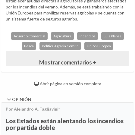
establecer ayudas directas a agricultores y ganaderos afectados
por los incendios del verano. Además, se está trabajando con la
Unión Europea para movilizar reservas agrícolas y se cuenta con
un sistema fuerte de seguros agrarios.
Acuerdo Comercial
Agricultura
Incendios
Luis Planas
Pesca
Política Agraria Común
Unión Europea
Mostrar comentarios +
Abrir página en versión completa
OPINIÓN
Por Alejandro A. Tagliavini*
Los Estados están alentando los incendios
por partida doble