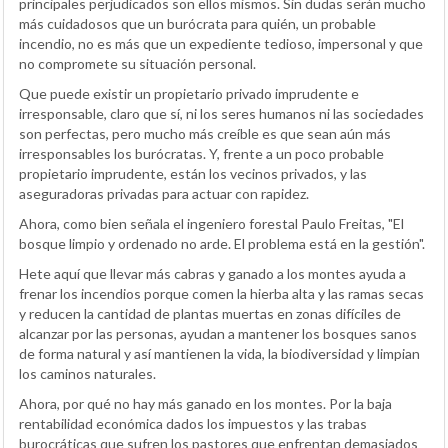
principales perjudicados son ellos mismos. Sin dudas serán mucho
más cuidadosos que un burócrata para quién, un probable
incendio, no es más que un expediente tedioso, impersonal y que
no compromete su situación personal.
Que puede existir un propietario privado imprudente e
irresponsable, claro que sí, ni los seres humanos ni las sociedades
son perfectas, pero mucho más creíble es que sean aún más
irresponsables los burócratas. Y, frente a un poco probable
propietario imprudente, están los vecinos privados, y las
aseguradoras privadas para actuar con rapidez.
Ahora, como bien señala el ingeniero forestal Paulo Freitas, "El
bosque limpio y ordenado no arde. El problema está en la gestión".
Hete aquí que llevar más cabras y ganado a los montes ayuda a
frenar los incendios porque comen la hierba alta y las ramas secas
y reducen la cantidad de plantas muertas en zonas difíciles de
alcanzar por las personas, ayudan a mantener los bosques sanos
de forma natural y así mantienen la vida, la biodiversidad y limpian
los caminos naturales.
Ahora, por qué no hay más ganado en los montes. Por la baja
rentabilidad económica dados los impuestos y las trabas
burocráticas que sufren los pastores que enfrentan demasiados