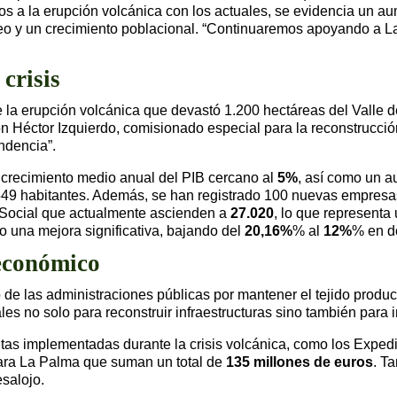
ios a la erupción volcánica con los actuales, se evidencia un a
eo y un crecimiento poblacional. “Continuaremos apoyando a L
crisis
e la erupción volcánica que devastó 1.200 hectáreas del Valle d
n Héctor Izquierdo, comisionado especial para la reconstrucció
ndencia”.
 crecimiento medio anual del PIB cercano al
5%
, así como un 
49 habitantes. Además, se han registrado 100 nuevas empresas 
d Social que actualmente ascienden a
27.020
, lo que representa
 una mejora significativa, bajando del
20,16%
% al
12%
% en d
 económico
 de las administraciones públicas por mantener el tejido produc
es no solo para reconstruir infraestructuras sino también para 
ientas implementadas durante la crisis volcánica, como los Exp
para La Palma que suman un total de
135 millones de euros
. T
salojo.