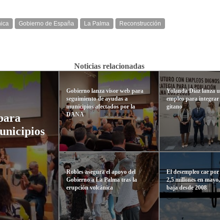
nica
Gobierno de España
La Palma
Reconstrucción
Noticias relacionadas
Gobierno lanza visor web para
Yolanda Díaz lanza u
seguimiento de ayudas a
empleo para integrar
municipios afectados por la
gitano
DANA
para
unicipios
Robles asegura el apoyo del
El desempleo cae por
Gobierno a La Palma tras la
2,5 millones en mayo,
erupción volcánica
baja desde 2008