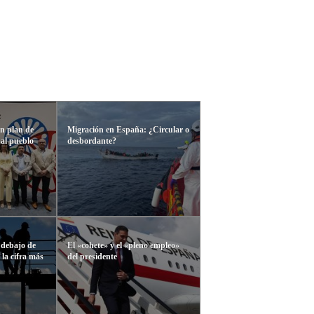
n plan de
Migración en España: ¿Circular o
 al pueblo
desbordante?
 debajo de
El «cohete» y el «pleno empleo»
 la cifra más
del presidente