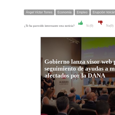
Ángel Víctor Torres
Economía
Empleo
Erupción Volcá
Si (
0
)
No(
0
)
¿Te ha parecido interesante esta noticia?
Gobierno lanza visor web 
seguimiento de ayudas a m
afectados por la DANA