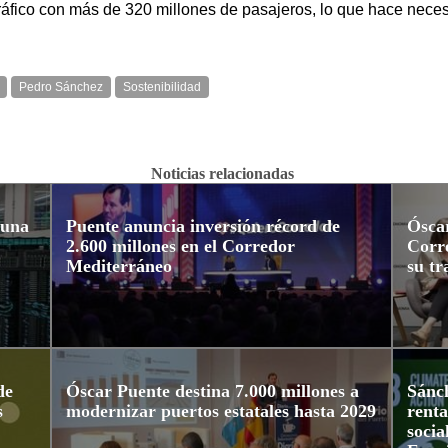
áfico con más de 320 millones de pasajeros, lo que hace necesa
Pedro Sánchez
Sostenibilidad
Noticias relacionadas
 una
Puente anuncia inversión récord de
Óscar
2.600 millones en el Corredor
Corr
Mediterráneo
su t
de
Óscar Puente destina 7.000 millones a
Sánch
s
modernizar puertos estatales hasta 2029
renta
socia