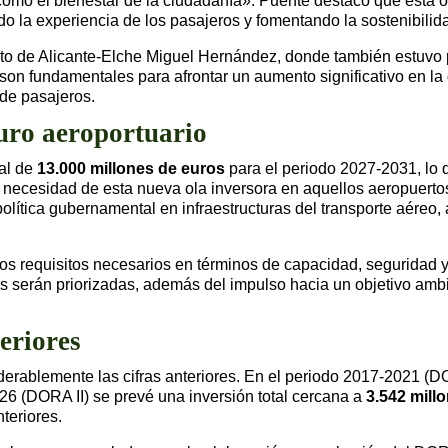
como el bienestar de la ciudadanía». Puente destacó que esta ola
ando la experiencia de los pasajeros y fomentando la sostenibili
erto de Alicante-Elche Miguel Hernández, donde también estuvo 
s son fundamentales para afrontar un aumento significativo en l
 de pasajeros.
turo aeroportuario
al de
13.000 millones de euros
para el periodo 2027-2031, lo 
a necesidad de esta nueva ola inversora en aquellos aeropuert
 política gubernamental en infraestructuras del transporte aéreo
 los requisitos necesarios en términos de capacidad, seguridad 
es serán priorizadas, además del impulso hacia un objetivo ambi
eriores
derablemente las cifras anteriores. En el periodo 2017-2021 (
26 (DORA II) se prevé una inversión total cercana a
3.542 mill
teriores.