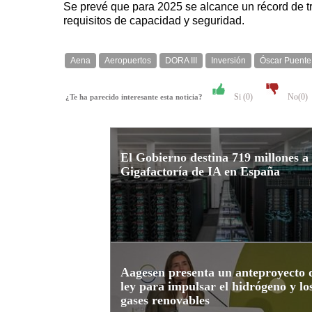
Se prevé que para 2025 se alcance un récord de tr
requisitos de capacidad y seguridad.
Aena
Aeropuertos
DORA III
Inversión
Óscar Puente
Si (
0
)
No(
0
)
¿Te ha parecido interesante esta noticia?
El Gobierno destina 719 millones a
Gigafactoría de IA en España
Aagesen presenta un anteproyecto 
ley para impulsar el hidrógeno y lo
gases renovables