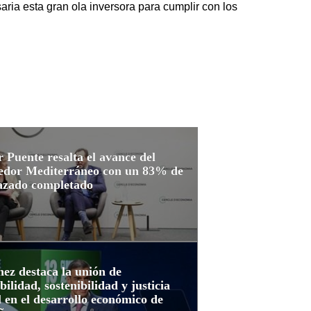
ria esta gran ola inversora para cumplir con los
 Puente resalta el avance del
edor Mediterráneo con un 83% de
razado completado
ez destaca la unión de
bilidad, sostenibilidad y justicia
l en el desarrollo económico de