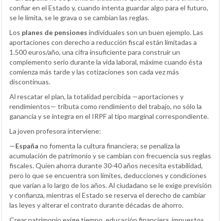
confiar en el Estado y, cuando intenta guardar algo para el futuro,
se le limita, se le grava o se cambian las reglas.
Los
planes de pensiones
individuales son un buen ejemplo. Las
aportaciones con derecho a reducción fiscal están limitadas a
1.500 euros/año, una cifra insuficiente para construir un
complemento serio durante la vida laboral, máxime cuando ésta
comienza más tarde y las cotizaciones son cada vez más
discontinuas.
Al rescatar el plan, la totalidad percibida —aportaciones y
rendimientos— tributa como rendimiento del trabajo, no sólo la
ganancia y se integra en el IRPF al tipo marginal correspondiente.
La joven profesora interviene:
—
España
no fomenta la cultura financiera; se penaliza la
acumulación de patrimonio y se cambian con frecuencia sus reglas
fiscales. Quien ahorra durante 30-40 años necesita estabilidad,
pero lo que se encuentra son límites, deducciones y condiciones
que varían a lo largo de los años. Al ciudadano se le exige previsión
y confianza, mientras el Estado se reserva el derecho de cambiar
las leyes y alterar el contrato durante décadas de ahorro.
Crear patrimonio exige tiempo, educación financiera, impuestos