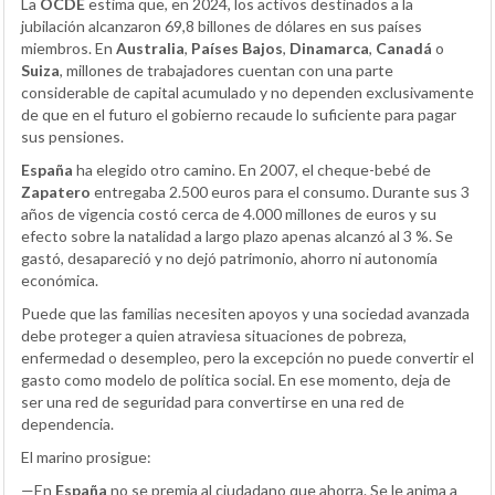
La
OCDE
estima que, en 2024, los activos destinados a la
jubilación alcanzaron 69,8 billones de dólares en sus países
miembros. En
Australia
,
Países Bajos
,
Dinamarca
,
Canadá
o
Suiza
, millones de trabajadores cuentan con una parte
considerable de capital acumulado y no dependen exclusivamente
de que en el futuro el gobierno recaude lo suficiente para pagar
sus pensiones.
España
ha elegido otro camino. En 2007, el cheque-bebé de
Zapatero
entregaba 2.500 euros para el consumo. Durante sus 3
años de vigencia costó cerca de 4.000 millones de euros y su
efecto sobre la natalidad a largo plazo apenas alcanzó al 3 %. Se
gastó, desapareció y no dejó patrimonio, ahorro ni autonomía
económica.
Puede que las familias necesiten apoyos y una sociedad avanzada
debe proteger a quien atraviesa situaciones de pobreza,
enfermedad o desempleo, pero la excepción no puede convertir el
gasto como modelo de política social. En ese momento, deja de
ser una red de seguridad para convertirse en una red de
dependencia.
El marino prosigue:
—En
España
no se premia al ciudadano que ahorra. Se le anima a