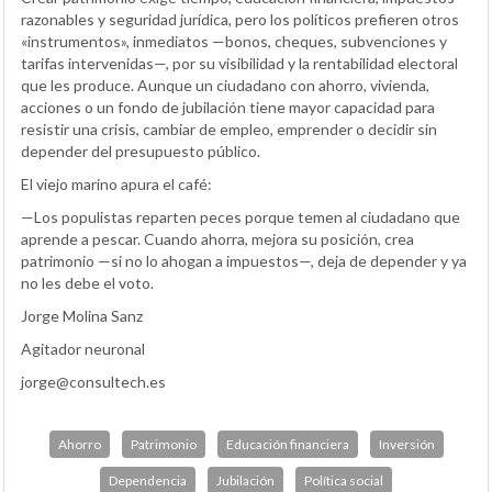
razonables y seguridad jurídica, pero los políticos prefieren otros
«instrumentos», inmediatos —bonos, cheques, subvenciones y
tarifas intervenidas—, por su visibilidad y la rentabilidad electoral
que les produce. Aunque un ciudadano con ahorro, vivienda,
acciones o un fondo de jubilación tiene mayor capacidad para
resistir una crisis, cambiar de empleo, emprender o decidir sin
depender del presupuesto público.
El viejo marino apura el café:
—Los populistas reparten peces porque temen al ciudadano que
aprende a pescar. Cuando ahorra, mejora su posición, crea
patrimonio —si no lo ahogan a impuestos—, deja de depender y ya
no les debe el voto.
Jorge Molina Sanz
Agitador neuronal
jorge@consultech.es
Ahorro
Patrimonio
Educación financiera
Inversión
Dependencia
Jubilación
Política social