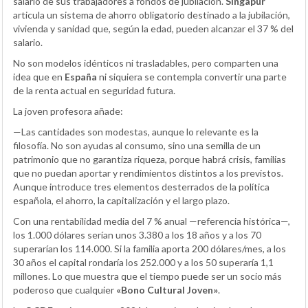
salario de sus trabajadores a fondos de jubilación.
Singapur
articula un sistema de ahorro obligatorio destinado a la jubilación,
vivienda y sanidad que, según la edad, pueden alcanzar el 37 % del
salario.
No son modelos idénticos ni trasladables, pero comparten una
idea que en
España
ni siquiera se contempla convertir una parte
de la renta actual en seguridad futura.
La joven profesora añade:
—Las cantidades son modestas, aunque lo relevante es la
filosofía. No son ayudas al consumo, sino una semilla de un
patrimonio que no garantiza riqueza, porque habrá crisis, familias
que no puedan aportar y rendimientos distintos a los previstos.
Aunque introduce tres elementos desterrados de la política
española, el ahorro, la capitalización y el largo plazo.
Con una rentabilidad media del 7 % anual —referencia histórica—,
los 1.000 dólares serían unos 3.380 a los 18 años y a los 70
superarían los 114.000. Si la familia aporta 200 dólares/mes, a los
30 años el capital rondaría los 252.000 y a los 50 superaría 1,1
millones. Lo que muestra que el tiempo puede ser un socio más
poderoso que cualquier
«Bono Cultural Joven»
.