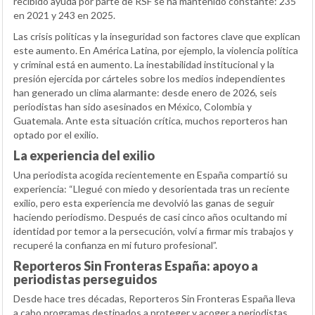
recibido ayuda por parte de RSF se ha mantenido constante: 235
en 2021 y 243 en 2025.
Las crisis políticas y la inseguridad son factores clave que explican
este aumento. En América Latina, por ejemplo, la violencia política
y criminal está en aumento. La inestabilidad institucional y la
presión ejercida por cárteles sobre los medios independientes
han generado un clima alarmante: desde enero de 2026, seis
periodistas han sido asesinados en México, Colombia y
Guatemala. Ante esta situación crítica, muchos reporteros han
optado por el exilio.
La experiencia del exilio
Una periodista acogida recientemente en España compartió su
experiencia: “Llegué con miedo y desorientada tras un reciente
exilio, pero esta experiencia me devolvió las ganas de seguir
haciendo periodismo. Después de casi cinco años ocultando mi
identidad por temor a la persecución, volví a firmar mis trabajos y
recuperé la confianza en mi futuro profesional”.
Reporteros Sin Fronteras España: apoyo a
periodistas perseguidos
Desde hace tres décadas, Reporteros Sin Fronteras España lleva
a cabo programas destinados a proteger y acoger a periodistas