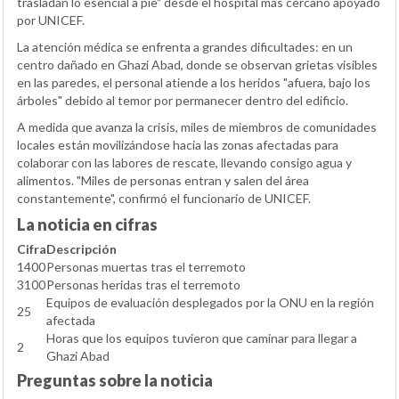
trasladan lo esencial a pie" desde el hospital más cercano apoyado
por UNICEF.
La atención médica se enfrenta a grandes dificultades: en un
centro dañado en Ghazi Abad, donde se observan grietas visibles
en las paredes, el personal atiende a los heridos "afuera, bajo los
árboles" debido al temor por permanecer dentro del edificio.
A medida que avanza la crisis, miles de miembros de comunidades
locales están movilizándose hacia las zonas afectadas para
colaborar con las labores de rescate, llevando consigo agua y
alimentos. "Miles de personas entran y salen del área
constantemente", confirmó el funcionario de UNICEF.
La noticia en cifras
Cifra
Descripción
1400
Personas muertas tras el terremoto
3100
Personas heridas tras el terremoto
Equipos de evaluación desplegados por la ONU en la región
25
afectada
Horas que los equipos tuvieron que caminar para llegar a
2
Ghazi Abad
Preguntas sobre la noticia