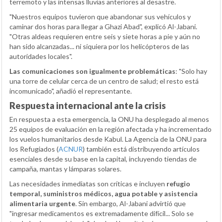
terremoto y las intensas lluvias anteriores al desastre.
"Nuestros equipos tuvieron que abandonar sus vehículos y
caminar dos horas para llegar a Ghazi Abad", explicó Al-Jabani.
"Otras aldeas requieren entre seis y siete horas a pie y aún no
han sido alcanzadas... ni siquiera por los helicópteros de las
autoridades locales".
Las comunicaciones son igualmente problemáticas
: "Solo hay
una torre de celular cerca de un centro de salud; el resto está
incomunicado", añadió el representante.
Respuesta internacional ante la crisis
En respuesta a esta emergencia, la ONU ha desplegado al menos
25 equipos de evaluación en la región afectada y ha incrementado
los vuelos humanitarios desde Kabul. La Agencia de la ONU para
los Refugiados (
ACNUR
) también está distribuyendo artículos
esenciales desde su base en la capital, incluyendo tiendas de
campaña, mantas y lámparas solares.
Las necesidades inmediatas son críticas e incluyen
refugio
temporal, suministros médicos, agua potable y asistencia
alimentaria urgente
. Sin embargo, Al-Jabani advirtió que
"ingresar medicamentos es extremadamente difícil... Solo se