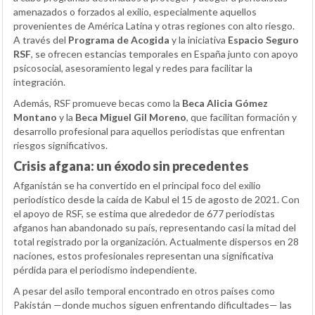
amenazados o forzados al exilio, especialmente aquellos
provenientes de América Latina y otras regiones con alto riesgo.
A través del
Programa de Acogida
y la iniciativa
Espacio Seguro
RSF
, se ofrecen estancias temporales en España junto con apoyo
psicosocial, asesoramiento legal y redes para facilitar la
integración.
Además, RSF promueve becas como la
Beca Alicia Gómez
Montano
y la
Beca Miguel Gil Moreno
, que facilitan formación y
desarrollo profesional para aquellos periodistas que enfrentan
riesgos significativos.
Crisis afgana: un éxodo sin precedentes
Afganistán se ha convertido en el principal foco del exilio
periodístico desde la caída de Kabul el 15 de agosto de 2021. Con
el apoyo de RSF, se estima que alrededor de 677 periodistas
afganos han abandonado su país, representando casi la mitad del
total registrado por la organización. Actualmente dispersos en 28
naciones, estos profesionales representan una significativa
pérdida para el periodismo independiente.
A pesar del asilo temporal encontrado en otros países como
Pakistán —donde muchos siguen enfrentando dificultades— las