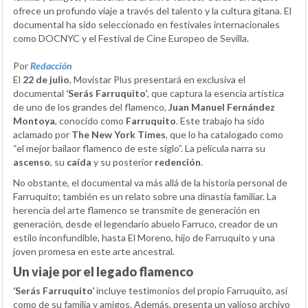
ofrece un profundo viaje a través del talento y la cultura gitana. El
documental ha sido seleccionado en festivales internacionales
como DOCNYC y el Festival de Cine Europeo de Sevilla.
Por
Redacción
El
22 de julio
, Movistar Plus presentará en exclusiva el
documental
‘Serás Farruquito’
, que captura la esencia artística
de uno de los grandes del flamenco,
Juan Manuel Fernández
Montoya
, conocido como
Farruquito
. Este trabajo ha sido
aclamado por
The New York Times
, que lo ha catalogado como
“el mejor bailaor flamenco de este siglo”. La película narra su
ascenso
, su
caída
y su posterior
redención
.
No obstante, el documental va más allá de la historia personal de
Farruquito; también es un relato sobre una dinastía familiar. La
herencia del arte flamenco se transmite de generación en
generación, desde el legendario abuelo Farruco, creador de un
estilo inconfundible, hasta El Moreno, hijo de Farruquito y una
joven promesa en este arte ancestral.
Un viaje por el legado flamenco
‘Serás Farruquito’
incluye testimonios del propio Farruquito, así
como de su familia y amigos. Además, presenta un valioso archivo