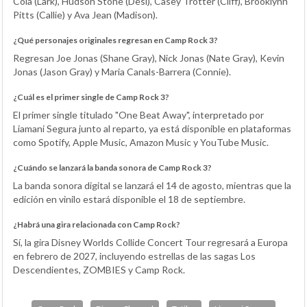
Cola (Lark), Hudson Stone (Desi), Casey Trotter (Cliff), Brooklynn
Pitts (Callie) y Ava Jean (Madison).
¿Qué personajes originales regresan en Camp Rock 3?
Regresan Joe Jonas (Shane Gray), Nick Jonas (Nate Gray), Kevin
Jonas (Jason Gray) y Maria Canals-Barrera (Connie).
¿Cuál es el primer single de Camp Rock 3?
El primer single titulado "One Beat Away", interpretado por
Liamani Segura junto al reparto, ya está disponible en plataformas
como Spotify, Apple Music, Amazon Music y YouTube Music.
¿Cuándo se lanzará la banda sonora de Camp Rock 3?
La banda sonora digital se lanzará el 14 de agosto, mientras que la
edición en vinilo estará disponible el 18 de septiembre.
¿Habrá una gira relacionada con Camp Rock?
Sí, la gira Disney Worlds Collide Concert Tour regresará a Europa
en febrero de 2027, incluyendo estrellas de las sagas Los
Descendientes, ZOMBIES y Camp Rock.