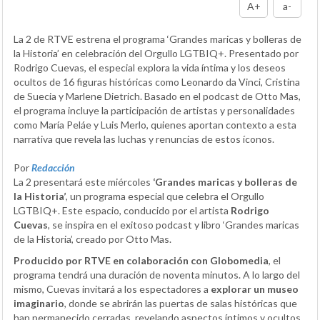
A+
a-
La 2 de RTVE estrena el programa ‘Grandes maricas y bolleras de
la Historia’ en celebración del Orgullo LGTBIQ+. Presentado por
Rodrigo Cuevas, el especial explora la vida íntima y los deseos
ocultos de 16 figuras históricas como Leonardo da Vinci, Cristina
de Suecia y Marlene Dietrich. Basado en el podcast de Otto Mas,
el programa incluye la participación de artistas y personalidades
como María Peláe y Luis Merlo, quienes aportan contexto a esta
narrativa que revela las luchas y renuncias de estos íconos.
Por
Redacción
La 2 presentará este miércoles
‘Grandes maricas y bolleras de
la Historia’
, un programa especial que celebra el Orgullo
LGTBIQ+. Este espacio, conducido por el artista
Rodrigo
Cuevas
, se inspira en el exitoso podcast y libro ‘Grandes maricas
de la Historia’, creado por Otto Mas.
Producido por RTVE en colaboración con Globomedia
, el
programa tendrá una duración de noventa minutos. A lo largo del
mismo, Cuevas invitará a los espectadores a
explorar un museo
imaginario
, donde se abrirán las puertas de salas históricas que
han permanecido cerradas, revelando aspectos íntimos y ocultos