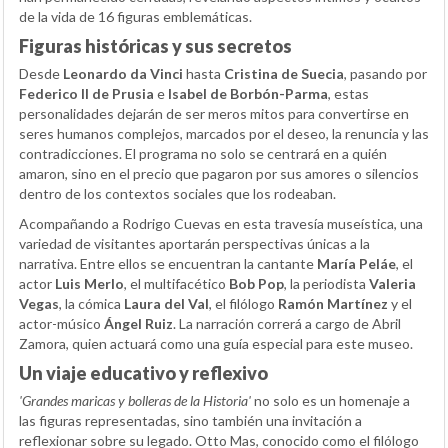
de la vida de 16 figuras emblemáticas.
Figuras históricas y sus secretos
Desde
Leonardo da Vinci
hasta
Cristina de Suecia
, pasando por
Federico II de Prusia
e
Isabel de Borbón-Parma
, estas
personalidades dejarán de ser meros mitos para convertirse en
seres humanos complejos, marcados por el deseo, la renuncia y las
contradicciones. El programa no solo se centrará en a quién
amaron, sino en el precio que pagaron por sus amores o silencios
dentro de los contextos sociales que los rodeaban.
Acompañando a Rodrigo Cuevas en esta travesía museística, una
variedad de visitantes aportarán perspectivas únicas a la
narrativa. Entre ellos se encuentran la cantante
María Peláe
, el
actor
Luis Merlo
, el multifacético
Bob Pop
, la periodista
Valeria
Vegas
, la cómica
Laura del Val
, el filólogo
Ramón Martínez
y el
actor-músico
Ángel Ruiz
. La narración correrá a cargo de Abril
Zamora, quien actuará como una guía especial para este museo.
Un viaje educativo y reflexivo
'Grandes maricas y bolleras de la Historia'
no solo es un homenaje a
las figuras representadas, sino también una invitación a
reflexionar sobre su legado. Otto Mas, conocido como el filólogo