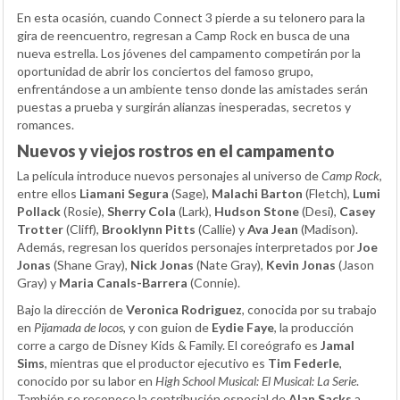
En esta ocasión, cuando Connect 3 pierde a su telonero para la
gira de reencuentro, regresan a Camp Rock en busca de una
nueva estrella. Los jóvenes del campamento competirán por la
oportunidad de abrir los conciertos del famoso grupo,
enfrentándose a un ambiente tenso donde las amistades serán
puestas a prueba y surgirán alianzas inesperadas, secretos y
romances.
Nuevos y viejos rostros en el campamento
La película introduce nuevos personajes al universo de
Camp Rock
,
entre ellos
Liamani Segura
(Sage),
Malachi Barton
(Fletch),
Lumi
Pollack
(Rosie),
Sherry Cola
(Lark),
Hudson Stone
(Desi),
Casey
Trotter
(Cliff),
Brooklynn Pitts
(Callie) y
Ava Jean
(Madison).
Además, regresan los queridos personajes interpretados por
Joe
Jonas
(Shane Gray),
Nick Jonas
(Nate Gray),
Kevin Jonas
(Jason
Gray) y
Maria Canals-Barrera
(Connie).
Bajo la dirección de
Veronica Rodriguez
, conocida por su trabajo
en
Pijamada de locos
, y con guion de
Eydie Faye
, la producción
corre a cargo de Disney Kids & Family. El coreógrafo es
Jamal
Sims
, mientras que el productor ejecutivo es
Tim Federle
,
conocido por su labor en
High School Musical: El Musical: La Serie
.
También se reconoce la contribución especial de
Alan Sacks
a