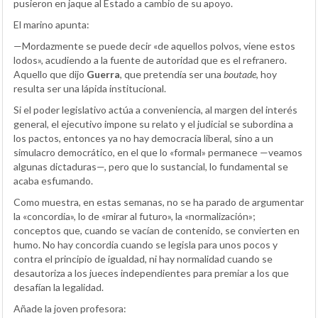
pusieron en jaque al Estado a cambio de su apoyo.
El marino apunta:
—Mordazmente se puede decir «de aquellos polvos, viene estos
lodos», acudiendo a la fuente de autoridad que es el refranero.
Aquello que dijo
Guerra
, que pretendía ser una
boutade
, hoy
resulta ser una lápida institucional.
Si el poder legislativo actúa a conveniencia, al margen del interés
general, el ejecutivo impone su relato y el judicial se subordina a
los pactos, entonces ya no hay democracia liberal, sino a un
simulacro democrático, en el que lo «formal» permanece —veamos
algunas dictaduras—, pero que lo sustancial, lo fundamental se
acaba esfumando.
Como muestra, en estas semanas, no se ha parado de argumentar
la «concordia», lo de «mirar al futuro», la «normalización»;
conceptos que, cuando se vacían de contenido, se convierten en
humo. No hay concordia cuando se legisla para unos pocos y
contra el principio de igualdad, ni hay normalidad cuando se
desautoriza a los jueces independientes para premiar a los que
desafían la legalidad.
Añade la joven profesora: