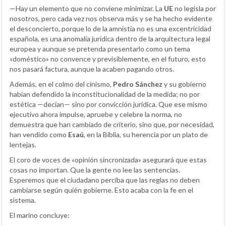
—Hay un elemento que no conviene minimizar. La
UE
no legisla por
nosotros, pero cada vez nos observa más y se ha hecho evidente
el desconcierto, porque lo de la amnistía no es una excentricidad
española, es una anomalía jurídica dentro de la arquitectura legal
europea y aunque se pretenda presentarlo como un tema
«doméstico» no convence y previsiblemente, en el futuro, esto
nos pasará factura, aunque la acaben pagando otros.
Además, en el colmo del cinismo,
Pedro Sánchez
y su gobierno
habían defendido la inconstitucionalidad de la medida; no por
estética —decían— sino por convicción jurídica. Que ese mismo
ejecutivo ahora impulse, apruebe y celebre la norma, no
demuestra que han cambiado de criterio, sino que, por necesidad,
han vendido como
Esaú
, en la Biblia, su herencia por un plato de
lentejas.
El coro de voces de «opinión sincronizada» asegurará que estas
cosas no importan. Que la gente no lee las sentencias.
Esperemos que el ciudadano perciba que las reglas no deben
cambiarse según quién gobierne. Esto acaba con la fe en el
sistema.
El marino concluye: