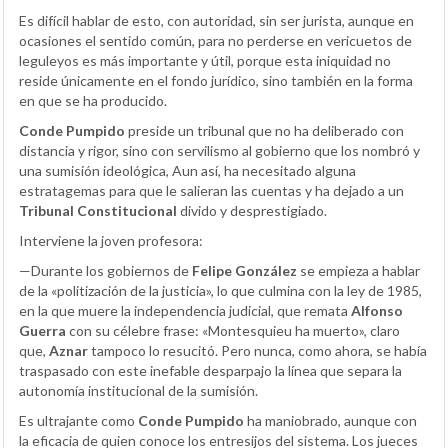
Es difícil hablar de esto, con autoridad, sin ser jurista, aunque en
ocasiones el sentido común, para no perderse en vericuetos de
leguleyos es más importante y útil, porque esta iniquidad no
reside únicamente en el fondo jurídico, sino también en la forma
en que se ha producido.
Conde Pumpido
preside un tribunal que no ha deliberado con
distancia y rigor, sino con servilismo al gobierno que los nombró y
una sumisión ideológica, Aun así, ha necesitado alguna
estratagemas para que le salieran las cuentas y ha dejado a un
Tribunal Constitucional
divido y desprestigiado.
Interviene la joven profesora:
—Durante los gobiernos de
Felipe González
se empieza a hablar
de la «politización de la justicia», lo que culmina con la ley de 1985,
en la que muere la independencia judicial, que remata
Alfonso
Guerra
con su célebre frase: «Montesquieu ha muerto», claro
que,
Aznar
tampoco lo resucitó. Pero nunca, como ahora, se había
traspasado con este inefable desparpajo la línea que separa la
autonomía institucional de la sumisión.
Es ultrajante como
Conde Pumpido
ha maniobrado, aunque con
la eficacia de quien conoce los entresijos del sistema. Los jueces