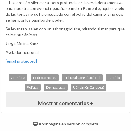
—Esa erosión silenciosa, pero profunda, es la verdadera amenaza
para nuestra convivencia, parafraseando a
Pumpido
, aquí el vuelo
de las togas no se ha ensuciado con el polvo del camino, sino que
se han por los pasillos del poder.
Se levantan, salen con un sabor agridulce, mirando al mar para que
calme sus ánimos
Jorge Molina Sanz
Agitador neuronal
[email protected]
Amnistía
Pedro Sánchez
Tribunal Constitucional
Justicia
Política
Democracia
UE (Unión Europea)
Mostrar comentarios +
Abrir página en versión completa