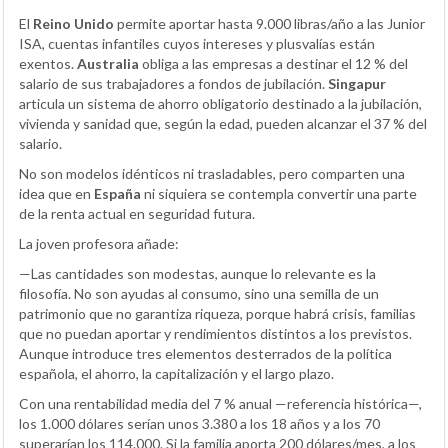
El
Reino Unido
permite aportar hasta 9.000 libras/año a las Junior
ISA, cuentas infantiles cuyos intereses y plusvalías están
exentos.
Australia
obliga a las empresas a destinar el 12 % del
salario de sus trabajadores a fondos de jubilación.
Singapur
articula un sistema de ahorro obligatorio destinado a la jubilación,
vivienda y sanidad que, según la edad, pueden alcanzar el 37 % del
salario.
No son modelos idénticos ni trasladables, pero comparten una
idea que en
España
ni siquiera se contempla convertir una parte
de la renta actual en seguridad futura.
La joven profesora añade:
—Las cantidades son modestas, aunque lo relevante es la
filosofía. No son ayudas al consumo, sino una semilla de un
patrimonio que no garantiza riqueza, porque habrá crisis, familias
que no puedan aportar y rendimientos distintos a los previstos.
Aunque introduce tres elementos desterrados de la política
española, el ahorro, la capitalización y el largo plazo.
Con una rentabilidad media del 7 % anual —referencia histórica—,
los 1.000 dólares serían unos 3.380 a los 18 años y a los 70
superarían los 114.000. Si la familia aporta 200 dólares/mes, a los