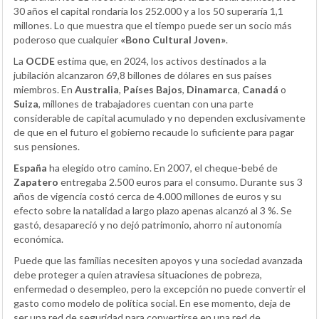
30 años el capital rondaría los 252.000 y a los 50 superaría 1,1
millones. Lo que muestra que el tiempo puede ser un socio más
poderoso que cualquier
«Bono Cultural Joven»
.
La
OCDE
estima que, en 2024, los activos destinados a la
jubilación alcanzaron 69,8 billones de dólares en sus países
miembros. En
Australia
,
Países Bajos
,
Dinamarca
,
Canadá
o
Suiza
, millones de trabajadores cuentan con una parte
considerable de capital acumulado y no dependen exclusivamente
de que en el futuro el gobierno recaude lo suficiente para pagar
sus pensiones.
España
ha elegido otro camino. En 2007, el cheque-bebé de
Zapatero
entregaba 2.500 euros para el consumo. Durante sus 3
años de vigencia costó cerca de 4.000 millones de euros y su
efecto sobre la natalidad a largo plazo apenas alcanzó al 3 %. Se
gastó, desapareció y no dejó patrimonio, ahorro ni autonomía
económica.
Puede que las familias necesiten apoyos y una sociedad avanzada
debe proteger a quien atraviesa situaciones de pobreza,
enfermedad o desempleo, pero la excepción no puede convertir el
gasto como modelo de política social. En ese momento, deja de
ser una red de seguridad para convertirse en una red de