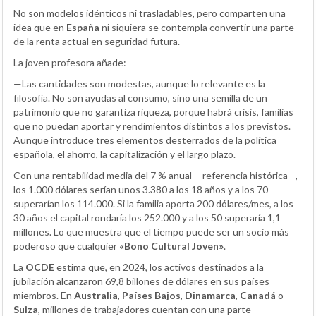
No son modelos idénticos ni trasladables, pero comparten una
idea que en
España
ni siquiera se contempla convertir una parte
de la renta actual en seguridad futura.
La joven profesora añade:
—Las cantidades son modestas, aunque lo relevante es la
filosofía. No son ayudas al consumo, sino una semilla de un
patrimonio que no garantiza riqueza, porque habrá crisis, familias
que no puedan aportar y rendimientos distintos a los previstos.
Aunque introduce tres elementos desterrados de la política
española, el ahorro, la capitalización y el largo plazo.
Con una rentabilidad media del 7 % anual —referencia histórica—,
los 1.000 dólares serían unos 3.380 a los 18 años y a los 70
superarían los 114.000. Si la familia aporta 200 dólares/mes, a los
30 años el capital rondaría los 252.000 y a los 50 superaría 1,1
millones. Lo que muestra que el tiempo puede ser un socio más
poderoso que cualquier
«Bono Cultural Joven»
.
La
OCDE
estima que, en 2024, los activos destinados a la
jubilación alcanzaron 69,8 billones de dólares en sus países
miembros. En
Australia
,
Países Bajos
,
Dinamarca
,
Canadá
o
Suiza
, millones de trabajadores cuentan con una parte