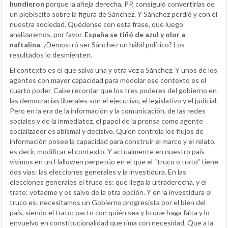
hundieron
porque la añeja derecha, PP, consiguió convertirlas de
un plebiscito sobre la figura de Sánchez. Y Sánchez perdió y con él
nuestra sociedad. Quédense con esta frase, que luego
analizaremos, por favor.
España se tiñó de azul y olor a
naftalina
. ¿Demostró ser Sánchez un hábil político? Los
resultados lo desmienten.
El contexto es el que salva una y otra vez a Sánchez. Y unos de los
agentes con mayor capacidad para modelar ese contexto es el
cuarto poder. Cabe recordar que los tres poderes del gobierno en
las democracias liberales son el ejecutivo, el legislativo y el judicial.
Pero en la era de la información y la comunicación, de las redes
sociales y de la inmediatez, el papel de la prensa como agente
socializador es abismal y decisivo. Quien controla los flujos de
información posee la capacidad para construir el marco y el relato,
es decir, modificar el contexto. Y actualmente en nuestro país
vivimos en un Hallowen perpetúo en el que el “truco o trato” tiene
dos vías: las elecciones generales y la investidura. En las
elecciones generales el truco es: que llega la ultraderecha, y el
trato: votadme y os salvo de la otra opción. Y en la investidura el
truco es: necesitamos un Gobierno progresista por el bien del
país, siendo el trato: pacto con quién sea y lo que haga falta y lo
envuelvo en constitucionalidad que rima con necesidad. Que a la