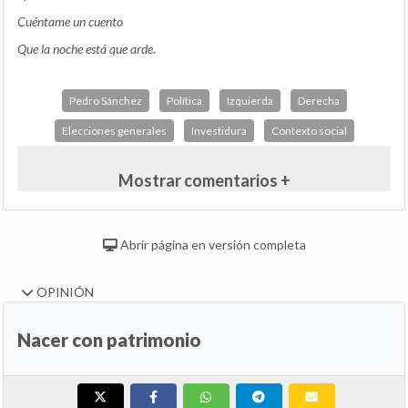
Cuéntame un cuento
Que la noche está que arde
.
Pedro Sánchez
Política
Izquierda
Derecha
Elecciones generales
Investidura
Contexto social
Mostrar comentarios +
Abrir página en versión completa
OPINIÓN
Nacer con patrimonio