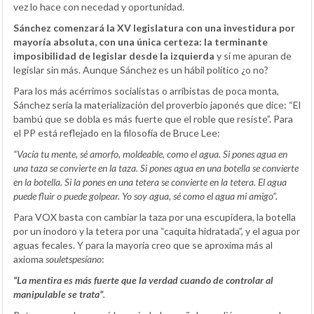
vez lo hace con necedad y oportunidad.
Sánchez comenzará la XV legislatura con una investidura por
mayoría absoluta, con una única certeza: la terminante
imposibilidad de legislar desde la izquierda
y si me apuran de
legislar sin más. Aunque Sánchez es un hábil político ¿o no?
Para los más acérrimos socialistas o arribistas de poca monta,
Sánchez sería la materialización del proverbio japonés que dice: “El
bambú que se dobla es más fuerte que el roble que resiste”. Para
el PP está reflejado en la filosofía de Bruce Lee:
“Vacía tu mente, sé amorfo, moldeable, como el agua. Si pones agua en
una taza se convierte en la taza. Si pones agua en una botella se convierte
en la botella. Si la pones en una tetera se convierte en la tetera. El agua
puede fluir o puede golpear. Yo soy agua, sé como el agua mi amigo”.
Para VOX basta con cambiar la taza por una escupidera, la botella
por un inodoro y la tetera por una “caquita hidratada”, y el agua por
aguas fecales. Y para la mayoría creo que se aproxima más al
axioma
souletspesíano
:
“La mentira es más fuerte que la verdad cuando de controlar al
manipulable se trata”
.