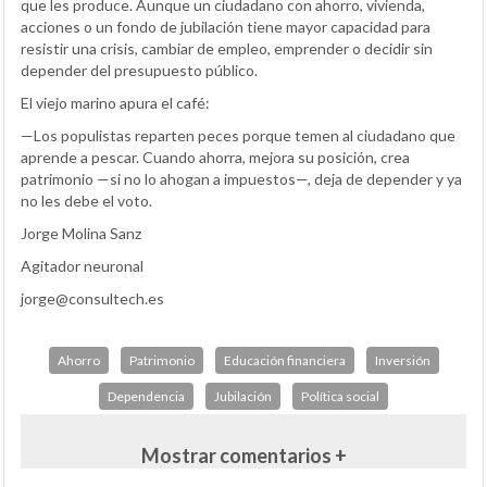
que les produce. Aunque un ciudadano con ahorro, vivienda,
acciones o un fondo de jubilación tiene mayor capacidad para
resistir una crisis, cambiar de empleo, emprender o decidir sin
depender del presupuesto público.
El viejo marino apura el café:
—Los populistas reparten peces porque temen al ciudadano que
aprende a pescar. Cuando ahorra, mejora su posición, crea
patrimonio —si no lo ahogan a impuestos—, deja de depender y ya
no les debe el voto.
Jorge Molina Sanz
Agitador neuronal
jorge@consultech.es
Ahorro
Patrimonio
Educación financiera
Inversión
Dependencia
Jubilación
Política social
Mostrar comentarios +