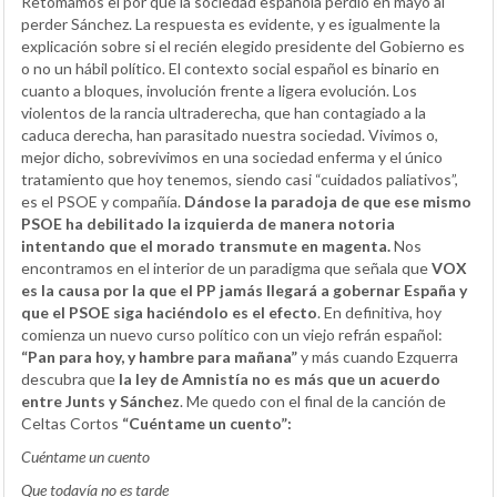
Retomamos el por qué la sociedad española perdió en mayo al
perder Sánchez. La respuesta es evidente, y es igualmente la
explicación sobre si el recién elegido presidente del Gobierno es
o no un hábil político. El contexto social español es binario en
cuanto a bloques, involución frente a ligera evolución. Los
violentos de la rancia ultraderecha, que han contagiado a la
caduca derecha, han parasitado nuestra sociedad. Vivimos o,
mejor dicho, sobrevivimos en una sociedad enferma y el único
tratamiento que hoy tenemos, siendo casi “cuidados paliativos”,
es el PSOE y compañía.
Dándose la paradoja de que ese mismo
PSOE ha debilitado la izquierda de manera notoria
intentando que el morado transmute en magenta.
Nos
encontramos en el interior de un paradigma que señala que
VOX
es la causa por la que el PP jamás llegará a gobernar España y
que el PSOE siga haciéndolo es el efecto
. En definitiva, hoy
comienza un nuevo curso político con un viejo refrán español:
“Pan para hoy, y hambre para mañana”
y más cuando Ezquerra
descubra que
la ley de Amnistía no es más que un acuerdo
entre Junts y Sánchez
. Me quedo con el final de la canción de
Celtas Cortos
“Cuéntame un cuento”:
Cuéntame un cuento
Que todavía no es tarde