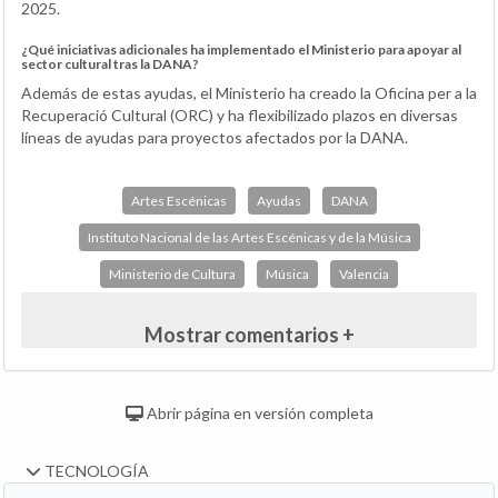
2025.
¿Qué iniciativas adicionales ha implementado el Ministerio para apoyar al
sector cultural tras la DANA?
Además de estas ayudas, el Ministerio ha creado la Oficina per a la
Recuperació Cultural (ORC) y ha flexibilizado plazos en diversas
líneas de ayudas para proyectos afectados por la DANA.
Artes Escénicas
Ayudas
DANA
Instituto Nacional de las Artes Escénicas y de la Música
Ministerio de Cultura
Música
Valencia
Mostrar comentarios +
Abrir página en versión completa
TECNOLOGÍA