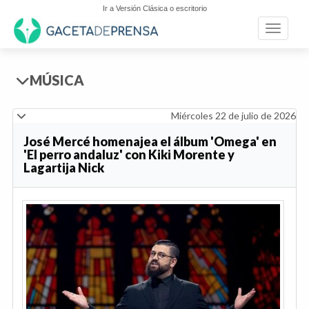
Ir a Versión Clásica o escritorio
Toggle n
MÚSICA
Miércoles 22 de julio de 2026
José Mercé homenajea el álbum 'Omega' en
'El perro andaluz' con Kiki Morente y
Lagartija Nick