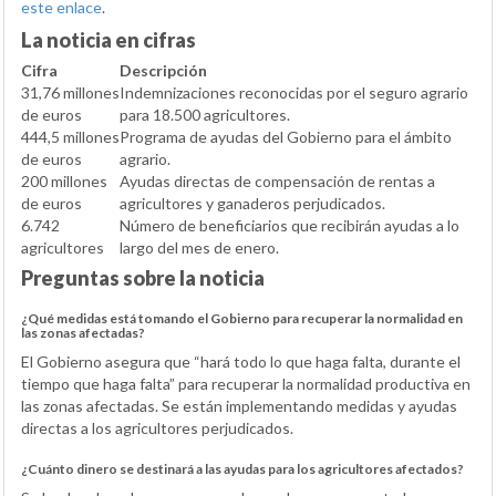
este enlace
.
La noticia en cifras
Cifra
Descripción
31,76 millones
Indemnizaciones reconocidas por el seguro agrario
de euros
para 18.500 agricultores.
444,5 millones
Programa de ayudas del Gobierno para el ámbito
de euros
agrario.
200 millones
Ayudas directas de compensación de rentas a
de euros
agricultores y ganaderos perjudicados.
6.742
Número de beneficiarios que recibirán ayudas a lo
agricultores
largo del mes de enero.
Preguntas sobre la noticia
¿Qué medidas está tomando el Gobierno para recuperar la normalidad en
las zonas afectadas?
El Gobierno asegura que “hará todo lo que haga falta, durante el
tiempo que haga falta” para recuperar la normalidad productiva en
las zonas afectadas. Se están implementando medidas y ayudas
directas a los agricultores perjudicados.
¿Cuánto dinero se destinará a las ayudas para los agricultores afectados?