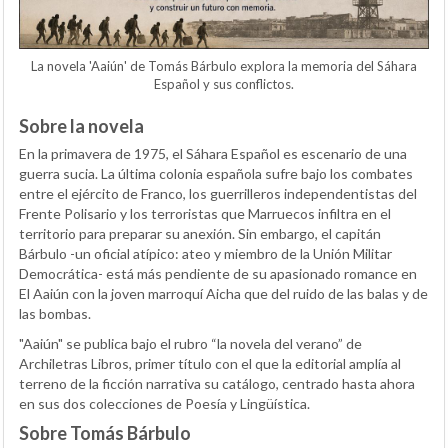
La novela 'Aaiún' de Tomás Bárbulo explora la memoria del Sáhara
Español y sus conflictos.
Sobre la novela
En la primavera de 1975, el Sáhara Español es escenario de una
guerra sucia. La última colonia española sufre bajo los combates
entre el ejército de Franco, los guerrilleros independentistas del
Frente Polisario y los terroristas que Marruecos infiltra en el
territorio para preparar su anexión. Sin embargo, el capitán
Bárbulo -un oficial atípico: ateo y miembro de la Unión Militar
Democrática- está más pendiente de su apasionado romance en
El Aaiún con la joven marroquí Aicha que del ruido de las balas y de
las bombas.
"Aaiún"
se publica bajo el rubro “la novela del verano” de
Archiletras Libros, primer título con el que la editorial amplía al
terreno de la ficción narrativa su catálogo, centrado hasta ahora
en sus dos colecciones de Poesía y Lingüística.
Sobre Tomás Bárbulo