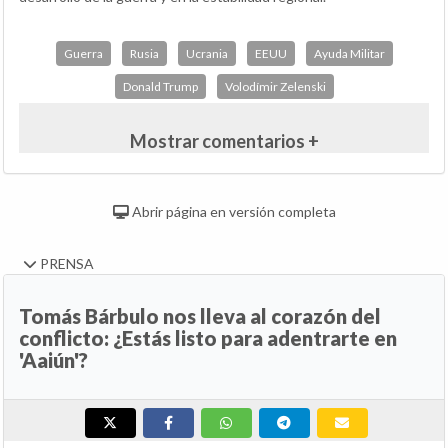
Guerra
Rusia
Ucrania
EEUU
Ayuda Militar
Donald Trump
Volodímir Zelenski
Mostrar comentarios +
Abrir página en versión completa
PRENSA
Tomás Bárbulo nos lleva al corazón del
conflicto: ¿Estás listo para adentrarte en
'Aaiún'?