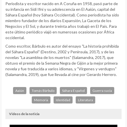
Periodista y escritor nacido en A Coruña en 1958, pasó parte de
su infancia en Sidi Ifni y su adolescencia en El Aaiún, capital del
Sáhara Español (hoy Sáhara Occidental). Como periodista ha sido
miembro fundador de los diarios
Expansión
,
La Gaceta de los
Negocios
y
El Sol
, y durante treinta años trabajó en
El País
. Para
este último periódico viajó en numerosas ocasiones por África
occidental.
Como escritor, Bárbulo es autor del ensayo "
La historia prohibida
del Sáhara Español"
(Destino, 2002 y Península, 2017), y de las
novelas "
La asamblea de los muertos"
(Salamandra, 2017), que
obtuvo el premio de la Semana Negra de Gijón a la mejor primera
novela y fue traducida a varios idiomas, y "
Vírgenes y verdugos"
(Salamandra, 2019), que fue llevada al cine por Gerardo Herrero.
Aaiún
Tomás Bárbulo
Sáhara Español
Guerra sucia
Memoria
Identidad
Literatura
Videos de la noticia