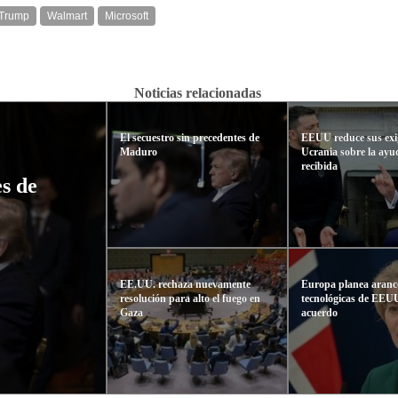
 Trump
Walmart
Microsoft
Noticias relacionadas
El secuestro sin precedentes de
EEUU reduce sus exi
Maduro
Ucrania sobre la ayu
recibida
es de
EE.UU. rechaza nuevamente
Europa planea arance
resolución para alto el fuego en
tecnológicas de EEUU
Gaza
acuerdo