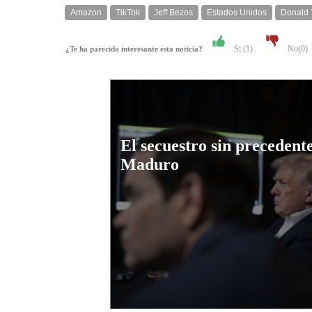
Amazon
TikTok
Jeff Bezos
Estados Unidos
Donald
Si (
1
)
No(
0
)
¿Te ha parecido interesante esta noticia?
El secuestro sin precedent
Maduro