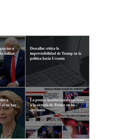
gencias a
Dezcallar critica la
da militar
imprevisibilidad de Trump en la
política hacia Ucrania
les a
La prensa internacional reacciona
 si no hay
a la victoria de Trump en las
elecciones