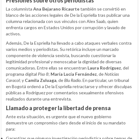
Presiones sobre otros periodistas
La columnista
Ana Bejarano Ricaurte
también se convirtió en
blanco de las acciones legales de De la Espriella tras publicar una
columna relacionada con sus vínculos con Alex Saab, quien
enfrenta cargos en Estados Unidos por corrupción y lavado de
activos.
Además, De la Espriella ha llevado a cabo ataques verbales contra
varios medios y periodistas. Su retórica incluye un marcado
componente de violencia sexista, buscando cuestionar la
legitimidad profesional y menoscabar la dignidad de diversas
comunicadoras. Entre ellas se encuentran
Laura Rodríguez
, del
programa digital
Piso 8
;
María Lucía Fernández
, de
Noticias
Caracol
; y
Camila Zuluaga
, de
Blu Radio
. En particular, un tribunal
en Bogotá ordenó a De la Espriella retractarse y ofrecer disculpas
públicas a Rodríguez por comentarios sexualmente ofensivos
realizados durante una entrevista.
Llamado a proteger la libertad de prensa
Ante esta situación, es urgente que el nuevo gobierno
demuestre un compromiso claro desde el inicio de su mandato
para:
Garantizar que ninguna investigación periodística sobre temas de