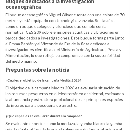
Buques dedicados a la investigación
oceanográfica
El buque oceanográfico Miguel Oliver cuenta con una eslora de 70
metros y está equipado con tecnología avanzada. Se clasifica
como un buque ecológico y silencioso que cumple con la
normativa ICES 209 sobre emisiones acústicas y vibraciones en
barcos dedicados a investigaciones. Este buque forma parte junto
al Emma Bardán y al Vizconde de Eza de la flota dedicada a
investigaciones científicas del Ministerio de Agricultura, Pesca y
Alimentación, lo que refleja su compromiso con la sostenibilidad
del medio marino.
Preguntas sobre la noticia
¿Cuál es el objetivo de la campaña Medits 2026?
El objetivo de la campaña Medits 2026 es evaluar la situación de
los recursos pesqueros en el Mediterráneo occidental, estimando
la abundancia y estructura poblacional de las principales especies
de interés para la pesquería de arrastre.
¿Qué especies se evaluarán durante la campaña?
Se evaluarán especies como la merluza, la gamba blanca, la gamba
roja, la cigala, el jurel, la breca, el salmonete de fango, el pulpo y el