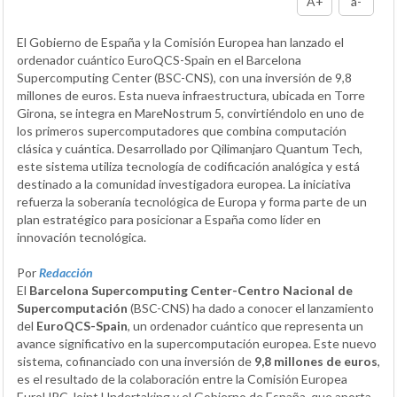
A+
a-
El Gobierno de España y la Comisión Europea han lanzado el
ordenador cuántico EuroQCS-Spain en el Barcelona
Supercomputing Center (BSC-CNS), con una inversión de 9,8
millones de euros. Esta nueva infraestructura, ubicada en Torre
Girona, se integra en MareNostrum 5, convirtiéndolo en uno de
los primeros supercomputadores que combina computación
clásica y cuántica. Desarrollado por Qilimanjaro Quantum Tech,
este sistema utiliza tecnología de codificación analógica y está
destinado a la comunidad investigadora europea. La iniciativa
refuerza la soberanía tecnológica de Europa y forma parte de un
plan estratégico para posicionar a España como líder en
innovación tecnológica.
Por
Redacción
El
Barcelona Supercomputing Center-Centro Nacional de
Supercomputación
(BSC-CNS) ha dado a conocer el lanzamiento
del
EuroQCS-Spain
, un ordenador cuántico que representa un
avance significativo en la supercomputación europea. Este nuevo
sistema, cofinanciado con una inversión de
9,8 millones de euros
,
es el resultado de la colaboración entre la Comisión Europea
EuroHPC Joint Undertaking y el Gobierno de España, que aporta