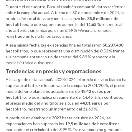
Durante el encuentro, Busutil también compartió datos recientes
sobre la campaña actual. A fecha del 30 de noviembre de 2024, la
producción total de vino y mosto alcanzó los
35,8 millones de
hectolitros
, lo que supone un aumento del
11,63 %
respecto al
año anterior; sin embargo, es un
8,69 % inferior
al promedio
registrado en los últimos cinco años.
A esa misma fecha, las existencias finales totalizaron
58.237.480
hectolitros
, lo que representa una disminución del
0,53 %
frente
a la campaña anterior y un descenso del
9,89 %
respecto a la
media histórica quinquenal.
Tendencias en precios y exportaciones
A lo largo de esta campaña 2023/2024, el precio del vino blanco ha
superado al tinto. En lo que va de la campaña 2024/2025, el precio
medio del vino blanco es actualmente de
48,42 euros por
hectolitro
, lo que implica un aumento del
14,45 %
. En contraste,
el precio medio del vino tinto se sitúa en
44,01 euros por
hectolitro
, mostrando un incremento del
11,63 %
.
A partir de noviembre de 2023 hasta octubre de 2024, las
exportaciones han superado los
19,5 millones de hectolitros
,
marcando un crecimiento del
3,99 %
. Este volumen ha generado