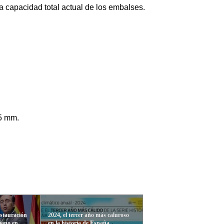
a capacidad total actual de los embalses.
,5 mm.
estauración
2024, el tercer año más caluroso
iano en
en la historia de España