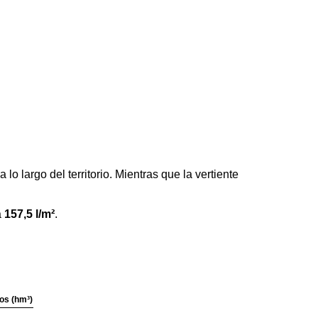
 largo del territorio. Mientras que la vertiente
a
157,5 l/m²
.
os (hm³)