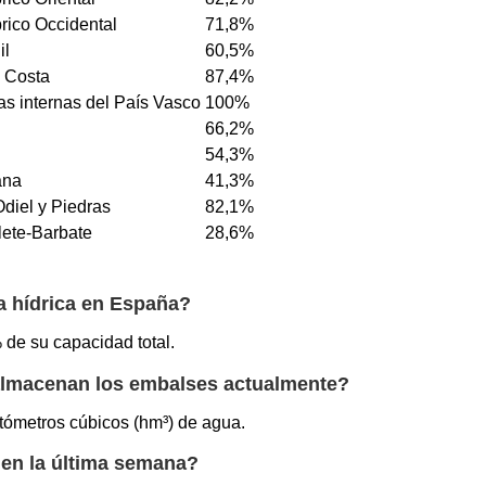
rico Occidental
71,8%
il
60,5%
a Costa
87,4%
s internas del País Vasco
100%
66,2%
54,3%
ana
41,3%
Odiel y Piedras
82,1%
ete-Barbate
28,6%
va hídrica en España?
 de su capacidad total.
almacenan los embalses actualmente?
ómetros cúbicos (hm³) de agua.
 en la última semana?