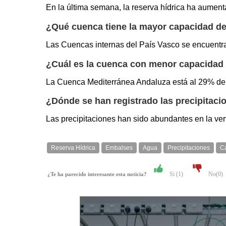
En la última semana, la reserva hídrica ha aument
¿Qué cuenca tiene la mayor capacidad d
Las Cuencas internas del País Vasco se encuentr
¿Cuál es la cuenca con menor capacidad
La Cuenca Mediterránea Andaluza está al 29% de 
¿Dónde se han registrado las precipitac
Las precipitaciones han sido abundantes en la ver
Reserva Hídrica
Embalses
Agua
Precipitaciones
Ca
Si (
1
)
No(
0
)
¿Te ha parecido interesante esta noticia?