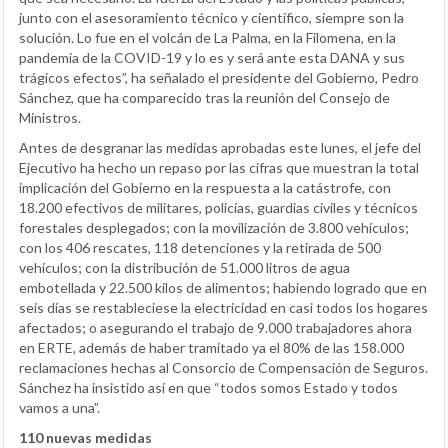
junto con el asesoramiento técnico y científico, siempre son la
solución. Lo fue en el volcán de La Palma, en la Filomena, en la
pandemia de la COVID-19 y lo es y será ante esta DANA y sus
trágicos efectos”, ha señalado el presidente del Gobierno, Pedro
Sánchez, que ha comparecido tras la reunión del Consejo de
Ministros.
Antes de desgranar las medidas aprobadas este lunes, el jefe del
Ejecutivo ha hecho un repaso por las cifras que muestran la total
implicación del Gobierno en la respuesta a la catástrofe, con
18.200 efectivos de militares, policías, guardias civiles y técnicos
forestales desplegados; con la movilización de 3.800 vehículos;
con los 406 rescates, 118 detenciones y la retirada de 500
vehículos; con la distribución de 51.000 litros de agua
embotellada y 22.500 kilos de alimentos; habiendo logrado que en
seis días se restableciese la electricidad en casi todos los hogares
afectados; o asegurando el trabajo de 9.000 trabajadores ahora
en ERTE, además de haber tramitado ya el 80% de las 158.000
reclamaciones hechas al Consorcio de Compensación de Seguros.
Sánchez ha insistido así en que “todos somos Estado y todos
vamos a una”.
110 nuevas medidas