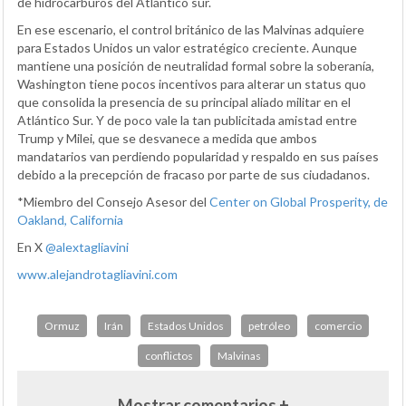
de hidrocarburos del Atlántico sur.
En ese escenario, el control británico de las Malvinas adquiere
para Estados Unidos un valor estratégico creciente. Aunque
mantiene una posición de neutralidad formal sobre la soberanía,
Washington tiene pocos incentivos para alterar un status quo
que consolida la presencia de su principal aliado militar en el
Atlántico Sur. Y de poco vale la tan publicitada amistad entre
Trump y Milei, que se desvanece a medida que ambos
mandatarios van perdiendo popularidad y respaldo en sus países
debido a la precepción de fracaso por parte de sus ciudadanos.
*Miembro del Consejo Asesor del
Center on Global Prosperity, de
Oakland, California
En X
@alextagliavini
www.alejandrotagliavini.com
Ormuz
Irán
Estados Unidos
petróleo
comercio
conflictos
Malvinas
Mostrar comentarios +