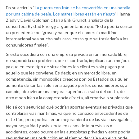
En su artículo “
La guerra con Irán se ha convertido en una batalla
por una cabina de peaje. Los mares libres están en riesgo
”, Hanna
Ziady y David Goldman citan a Erik Grundt, analista de la
consultora Rystad Energy, argumentando que “Esto podría sentar
un precedente peligroso y hacer que el comercio marítimo
internacional sea mucho más caro, costo que se trasladaría a los
consumidores finales".
Si esto sucediera con una empresa privada en un mercado libre,
no supondría un problema, por el contrario, implicaría una mejora,
ya que en este tipo de situaciones los clientes solo pagan por
aquello que les conviene. Es decir, en un mercado libre, en
competencia, sin monopolios creados por los Estados cualquier
aumento de tarifas solo sería pagado por los consumidores si, a
cambio, obtuvieran una mejora superior a la suba del costo, de
otro modo irían a la competencia directa, alternativa o supletoria.
No sé con seguridad qué podrían aportar eventuales privados que
controlaran vías marítimas, ya que no conozco antecedentes de
este tipo, pero podría ser un mejoramiento de las vías navegables,
mayor seguridad y asistencia en casos de imprevistos o
accidentes, como ocurre en las autopistas privadas y esto podría
redundar en una reducción en el tiempo de viaje y en el valor de