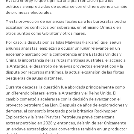
Rystad Energy, lo que significa una gran tentación para los
políticos siempre ávidos de quedarse con el dinero ajeno a cambio
de promesas electorales.
Y esta proyección de ganancias fáciles para los burócratas podría
acicatear los conflictos por soberanía, en el mismo Ormuz o en
otros puntos como Gibraltar y otros mares.
Por caso, la disputa por las Islas Malvinas (Falkland) que, según
algunos analistas, empiezan a ocupar un lugar relevante en un
escenario marcado por la competencia entre Estados Unidos y
China, la importancia de las rutas marítimas australes, el acceso a
la Antártida, el desarrollo de nuevos proyectos energéticos y la
disputa por recursos marítimos, la actual expansión de las flotas
pesqueras de aguas distantes.
Durante décadas, la cuestión fue abordada principalmente como
un diferendo bilateral entre la Argentina y el Reino Unido. El
cambio comenzó a acelerarse con la decisión de avanzar con el
proyecto petrolero Sea Lion. Después de años de exploraciones y
demoras, el consorcio integrado por la británica Rockhopper
Exploration y la israelí Navitas Petroleum prevé comenzar a
extraer petróleo en 2028 y, entonces, dejarán de ser únicamente
un enclave estratégico para convertirse también en un productor