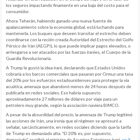
los seguros impactando finamente en una baja del costo para el
consumidor.
Ahora Teherán, habiendo ganado una nueva fuente de
apalancamiento sobre la economía global, está luchando para
mantenerla. Los buques que deseen transitar el estrecho deben
coordinarse con la recién creada Autoridad del Estrecho del Golfo
Pérsico de Irán (AEGPI), lo que puede implicar pagos elevados, o
arriesgarse a ser atacados por las fuerzas iraníes, el Cuerpo de la
Guardia Revolucionaria.
A Trump le gustó la idea iraní, declarando que Estados Unidos
cobraría a los barcos comerciales que pasaran por Ormuz una tasa
del 20% por los esfuerzos estadounidenses para proteger la vía
acuática, amenaza que abandonó menos de 24 horas después de
publicarla en redes sociales. Eso habría supuesto
aproximadamente 27 millones de dólares por viaje para un
petrolero muy grande, según la asociación naviera BIMCO.
A pesar de la absurdidad del precio, la amenaza de Trump legitimó
las acciones de Irán, una ironía que el régimen se apresuró a
señalar, sarcásticamente, en redes sociales diciendo que la tarifa
de Trump es demasiado alta. "El 20% es, por supuesto,
demasiado", escribió el ministro de Asuntos Exteriores iraní,
en X
,