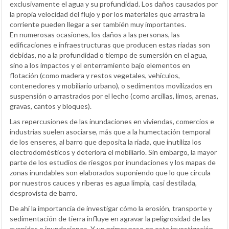
exclusivamente el agua y su profundidad. Los daños causados por
la propia velocidad del flujo y por los materiales que arrastra la
corriente pueden llegar a ser también muy importantes.
En numerosas ocasiones, los daños a las personas, las
edificaciones e infraestructuras que producen estas riadas son
debidas, no a la profundidad o tiempo de sumersión en el agua,
sino a los impactos y el enterramiento bajo elementos en
flotación (como madera y restos vegetales, vehículos,
contenedores y mobiliario urbano), o sedimentos movilizados en
suspensión o arrastrados por el lecho (como arcillas, limos, arenas,
gravas, cantos y bloques).
Las repercusiones de las inundaciones en viviendas, comercios e
industrias suelen asociarse, más que a la humectación temporal
de los enseres, al barro que deposita la riada, que inutiliza los
electrodomésticos y deteriora el mobiliario. Sin embargo, la mayor
parte de los estudios de riesgos por inundaciones y los mapas de
zonas inundables son elaborados suponiendo que lo que circula
por nuestros cauces y riberas es agua limpia, casi destilada,
desprovista de barro.
De ahí la importancia de investigar cómo la erosión, transporte y
sedimentación de tierra influye en agravar la peligrosidad de las
avenidas e inundaciones. Y un primer paso en esta investigación