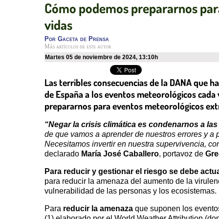
Cómo podemos prepararnos para 
vidas
Por
Gaceta de Prensa
Más artículos de este autor
martes 05 de noviembre de 2024
,
13:10h
Las terribles consecuencias de la DANA que ha 
de España a los eventos meteorológicos cada
prepararnos para eventos meteorológicos ex
“Negar la crisis climática es condenarnos a l
de que vamos a aprender de nuestros errores y a p
Necesitamos invertir en nuestra supervivencia, c
declarado
María José Caballero
, portavoz de
Gre
Para reducir y gestionar el riesgo se debe actu
para reducir la amenaza del aumento de la virulenc
vulnerabilidad de las personas y los ecosistemas.
Para
reducir la amenaza
que suponen los evento
(1) elaborado por el World Weather Attribution (do