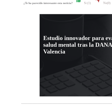
Si (
1
)
No(
0
)
¿Te ha parecido interesante esta noticia?
Estudio innovador para ev
salud mental tras la DANA
Valencia