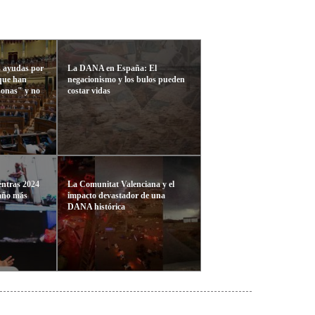
 ayudas por
La DANA en España: El
que han
negacionismo y los bulos pueden
sonas" y no
costar vidas
entras 2024
La Comunitat Valenciana y el
 año más
impacto devastador de una
DANA histórica