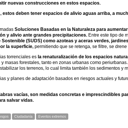
itir nuevas construcciones en estos espacios.
s, estos deben tener espacios de alivio aguas arriba, a mu
lamadas
Soluciones Basadas en la Naturaleza
para aumentar l
ón y alivio ante grandes precipitaciones.
Entre este tipo de 
Sostenible (SUDS) como azoteas y aceras verdes, jardines
r la superficie,
permitiendo que se retenga, se filtre, se dren
ias torrenciales es
la renaturalización de los espacios natura
ón y masas forestales, tanto en zonas urbanas como periurbanas
stabilizar los terrenos, lo cual limita también los sedimentos y 
ias y planes de adaptación basados en riesgos actuales y futur
abras vacías, son medidas concretas e imprescindibles para
ra salvar vidas.
esgos
Ciudadanía
Eventos extremos