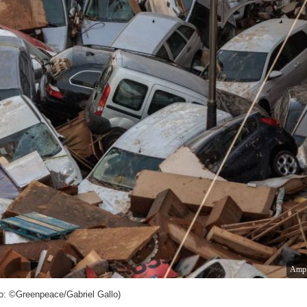
Ampl
o: ©Greenpeace/Gabriel Gallo)