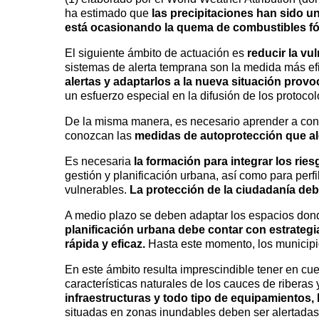
ha estimado que
las precipitaciones han sido u
está ocasionando la quema de combustibles fó
El siguiente ámbito de actuación es
reducir la vu
sistemas de alerta temprana son la medida más efi
alertas y adaptarlos a la nueva situación provo
un esfuerzo especial en la difusión de los protoc
De la misma manera, es necesario aprender a conv
conozcan las
medidas de autoprotección que al
Es necesaria
la formación para integrar los rie
gestión y planificación urbana, así como para per
vulnerables.
La protección de la ciudadanía deb
A medio plazo se deben adaptar los espacios donde
planificación urbana debe contar con estrategi
rápida y eficaz.
Hasta este momento, los municipio
En este ámbito resulta imprescindible tener en cu
características naturales de los cauces de riberas y
infraestructuras y todo tipo de equipamientos
situadas en zonas inundables deben ser alertada