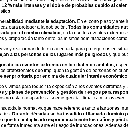
n 12 % más intensas y el doble de probables debido al calen
siles.
lnerabilidad mediante la adaptación
. En el corto plazo y ante
caz para proteger a la población.
Todas las comunidades aut
cada por el cambio climático,
en la que los eventos extremos 
olos y preparación tanto entre las mismas administraciones como
ivir y reaccionar de forma adecuada para protegernos en situa
ejan a las personas de los lugares más peligrosos
y que pue
sgos de los eventos extremos en los distintos ámbitos,
especi
files profesionales que impliquen la gestión de personas en el 
e ser prioritaria por encima de cualquier interés económico
 vivimos para reducir la exposición a los eventos extremos y l
as y planes de prevención y gestión de riesgos para respond
s no están adaptados a la emergencia climática ni a los event
enta toda la normativa que hace referencia tanto a las zonas in
 ríos.
Durante décadas se ha invadido el llamado dominio pú
, lo que ha multiplicado exponencialmente los daños y pér
s de forma inmediata ante el riesgo de inundaciones. Además
de