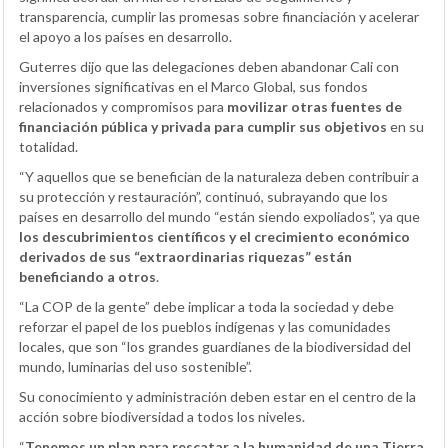
transparencia, cumplir las promesas sobre financiación y acelerar
el apoyo a los países en desarrollo.
Guterres dijo que las delegaciones deben abandonar Cali con
inversiones significativas en el Marco Global, sus fondos
relacionados y compromisos para
movilizar otras fuentes de
financiación pública y privada para cumplir sus objetivos
en su
totalidad.
“Y aquellos que se benefician de la naturaleza deben contribuir a
su protección y restauración”, continuó, subrayando que los
países en desarrollo del mundo “están siendo expoliados”, ya que
los descubrimientos científicos y el crecimiento económico
derivados de sus “extraordinarias riquezas” están
beneficiando a otros
.
“La COP de la gente” debe implicar a toda la sociedad y debe
reforzar el papel de los pueblos indígenas y las comunidades
locales, que son “los grandes guardianes de la biodiversidad del
mundo, luminarias del uso sostenible”.
Su conocimiento y administración deben estar en el centro de la
acción sobre biodiversidad a todos los niveles.
“
Tenemos un plan para rescatar a la humanidad de una Tierra