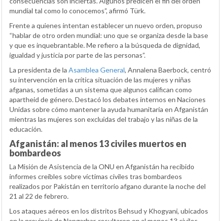
consecuencias son inciertas. Algunos predicen el fin del orden
mundial tal como lo conocemos”, afirmó Türk.
Frente a quienes intentan establecer un nuevo orden, propuso
“hablar de otro orden mundial: uno que se organiza desde la base
y que es inquebrantable. Me refiero a la búsqueda de dignidad,
igualdad y justicia por parte de las personas”.
La presidenta de la
Asamblea General
, Annalena Baerbock, centró
su intervención en la crítica situación de las mujeres y niñas
afganas, sometidas a un sistema que algunos califican como
apartheid de género. Destacó los debates internos en Naciones
Unidas sobre cómo mantener la ayuda humanitaria en Afganistán
mientras las mujeres son excluidas del trabajo y las niñas de la
educación.
Afganistán: al menos 13 civiles muertos en
bombardeos
La Misión de Asistencia de la ONU en Afganistán ha recibido
informes creíbles sobre víctimas civiles tras bombardeos
realizados por Pakistán en territorio afgano durante la noche del
21 al 22 de febrero.
Los ataques aéreos en los distritos Behsud y Khogyani, ubicados
en la provincia de Nangarhar, resultaron en al menos 13 civiles