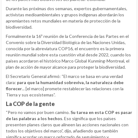
Durante las próximas dos semanas, expertos gubernamentales,
activistas medioambientales y grupos indígenas abordarán los
apremiantes retos mundiales en materia de protección de la
biodiversidad.
Formalmente la 16ª reunión de la Conferencia de las Partes en el
Convenio sobre la Diversidad Biológica de las Naciones Unidas,
conocida por la abreviatura COP16, el encuentro es la primera
reunión mundial sobre esta cuestión vital desde 2022, cuando los
países acordaron el histórico Marco Global Kunming-Montreal, el
plan de acción de mayor alcance para proteger la biodiversidad.
El Secretario General afirmó: “El marco se basa en una verdad
clara:
para que la humanidad sobreviva, la naturaleza debe
florecer
... [el marco] promete restablecer las relaciones con la
Tierra y sus ecosistemas”.
La COP de la gente
“Pero no vamos por buen camino.
Su tarea en esta COP es pasar
de las palabras a los hechos
. Eso significa que los países
presenten planes claros que alineen las acciones nacionales con
todos los objetivos del marco”, dijo, añadiendo que también
significa acordar un marco reforzado de seguimiento y