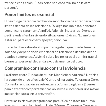
frente a esos celos: “Esos celos son cosa mía, no de la otra
persona”.
Poner límites es esencial
El psicólogo defendió también la importancia de aprender a poner
límites dentro de las relaciones. “Si algo nos molesta, debemos
comunicarlo claramente”, indicó. Además, instó a los jóvenes a
pedir ayuda si están viviendo situaciones tóxicas: “Lo mejor es
estar ahí para escuchar y apoyar”, concluyó.
Chico también abordó el impacto negativo que puede tener la
soledad y dependencia emocional en relaciones dañinas desde
edades tempranas. Advirtió sobre los peligros al permitir que el
bienestar personal dependa exclusivamente del otro.
Compromiso continuo contra la violencia
La alianza entre Fundación Mutua Madrileña y Antena 3 Noticias
ha cumplido once años bajo ‘Contra el maltrato, Tolerancia Cero’.
Con esta renovación se refuerzan acciones dirigidas a jóvenes
para detectar comportamientos abusivos e incentivar una mayor
implicación social en la prevención.
Entre las iniciativas programadas para 2026 destaca un nuevo
Macroestudio sobre Violencia de Género ‘Tolerancia Cero’ y un