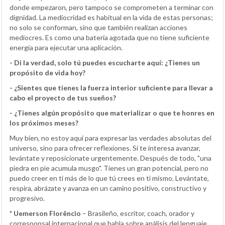
donde empezaron, pero tampoco se comprometen a terminar con
dignidad. La mediocridad es habitual en la vida de estas personas;
no solo se conforman, sino que también realizan acciones
mediocres. Es como una batería agotada que no tiene suficiente
energía para ejecutar una aplicación.
- Di la verdad, solo tú puedes escucharte aquí: ¿Tienes un
propósito de vida hoy?
- ¿Sientes que tienes la fuerza interior suficiente para llevar a
cabo el proyecto de tus sueños?
- ¿Tienes algún propósito que materializar o que te honres en
los próximos meses?
Muy bien, no estoy aquí para expresar las verdades absolutas del
universo, sino para ofrecer reflexiones. Si te interesa avanzar,
levántate y reposicionate urgentemente. Después de todo, "una
piedra en pie acumula musgo". Tienes un gran potencial, pero no
puedo creer en ti más de lo que tú crees en ti mismo. Levántate,
respira, abrázate y avanza en un camino positivo, constructivo y
progresivo.
* Uemerson Florêncio
– Brasileño, escritor, coach, orador y
corresponsal internacional que habla sobre análisis del lenguaje