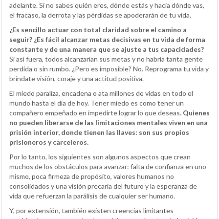
adelante. Si no sabes quién eres, dónde estás y hacia dónde vas,
el fracaso, la derrota y las pérdidas se apoderarán de tu vida.
¿Es sencillo actuar con total claridad sobre el camino a
seguir? ¿Es fácil alcanzar metas decisivas en tu vida de forma
constante y de una manera que se ajuste a tus capacidades?
Si así fuera, todos alcanzarían sus metas y no habría tanta gente
perdida o sin rumbo. ¿Pero es imposible? No. Reprograma tu vida y
bríndate visión, coraje y una actitud positiva.
El miedo paraliza, encadena o ata millones de vidas en todo el
mundo hasta el día de hoy. Tener miedo es como tener un
compañero empeñado en impedirte lograr lo que deseas.
Quienes
no pueden liberarse de las limitaciones mentales viven en una
prisión interior, donde tienen las llaves: son sus propios
prisioneros y carceleros.
Por lo tanto, los siguientes son algunos aspectos que crean
muchos de los obstáculos para avanzar: falta de confianza en uno
mismo, poca firmeza de propósito, valores humanos no
consolidados y una visión precaria del futuro y la esperanza de
vida que refuerzan la parálisis de cualquier ser humano.
Y, por extensión, también existen creencias limitantes