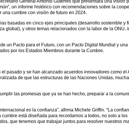
retario General António Guterres que presentara una visión par
ún”, un informe histórico con recomendaciones sobre la coope
r una cumbre con visión de futuro en 2024.
as basadas en cinco ejes principales (desarrollo sostenible y fi
za global), y otros temas relacionados con la labor de la ONU,
a de un Pacto para el Futuro, con un Pacto Digital Mundial y un
tados por los Estados Miembros durante la Cumbre.
 el pasado y se han alcanzado acuerdos innovadores como el Ac
eralizada de que las estructuras de las Naciones Unidas, mucha
umplir las promesas que ya se han hecho, preparar a la comuni
nternacional es la confianza”, afirma Michele Griffin. “La confi
 cumbre está diseñada para recordarnos a todos, no solo a los
dos, que tenemos que trabajar juntos para resolver nuestros m