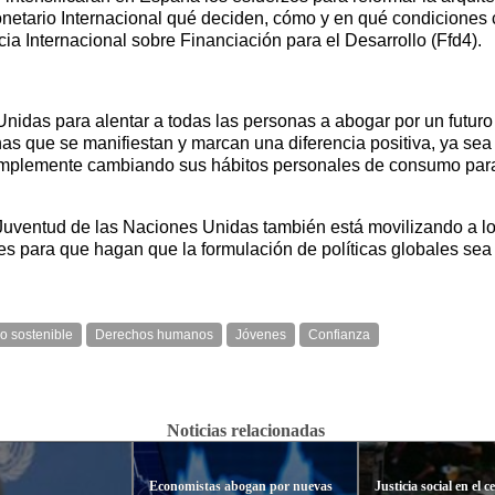
etario Internacional qué deciden, cómo y en qué condiciones 
cia Internacional sobre Financiación para el Desarrollo (Ffd4).
das para alentar a todas las personas a abogar por un futuro m
s que se manifiestan y marcan una diferencia positiva, ya sea
simplemente cambiando sus hábitos personales de consumo para
a Juventud de las Naciones Unidas también está movilizando a l
les para que hagan que la formulación de políticas globales se
o sostenible
Derechos humanos
Jóvenes
Confianza
Noticias relacionadas
Economistas abogan por nuevas
Justicia social en el c