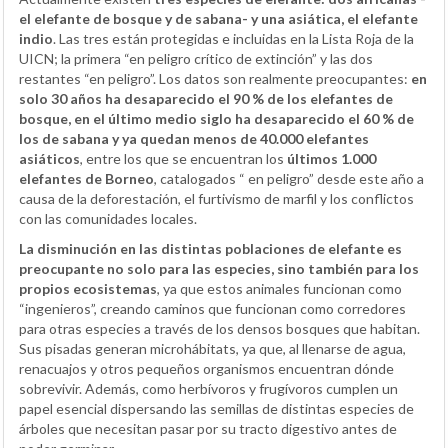
el elefante de bosque y de sabana- y una asiática, el elefante
indio
. Las tres están protegidas e incluidas en la Lista Roja de la
UICN; la primera “en peligro crítico de extinción” y las dos
restantes “en peligro”. Los datos son realmente preocupantes:
en
solo 30 años ha desaparecido el 90 % de los elefantes de
bosque, en el último medio siglo ha desaparecido el 60 % de
los de sabana y ya quedan menos de 40.000 elefantes
asiáticos
, entre los que se encuentran los
últimos 1.000
elefantes de Borneo
, catalogados “ en peligro” desde este año a
causa de la deforestación, el furtivismo de marfil y los conflictos
con las comunidades locales.
La disminución en las distintas poblaciones de elefante es
preocupante no solo para las especies, sino también para los
propios ecosistemas
, ya que estos animales funcionan como
“ingenieros”, creando caminos que funcionan como corredores
para otras especies a través de los densos bosques que habitan.
Sus pisadas generan microhábitats, ya que, al llenarse de agua,
renacuajos y otros pequeños organismos encuentran dónde
sobrevivir. Además, como herbívoros y frugívoros cumplen un
papel esencial dispersando las semillas de distintas especies de
árboles que necesitan pasar por su tracto digestivo antes de