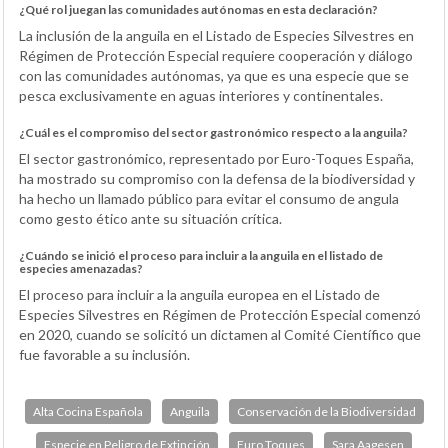
¿Qué rol juegan las comunidades autónomas en esta declaración?
La inclusión de la anguila en el Listado de Especies Silvestres en
Régimen de Protección Especial requiere cooperación y diálogo
con las comunidades autónomas, ya que es una especie que se
pesca exclusivamente en aguas interiores y continentales.
¿Cuál es el compromiso del sector gastronómico respecto a la anguila?
El sector gastronómico, representado por Euro-Toques España,
ha mostrado su compromiso con la defensa de la biodiversidad y
ha hecho un llamado público para evitar el consumo de angula
como gesto ético ante su situación crítica.
¿Cuándo se inició el proceso para incluir a la anguila en el listado de
especies amenazadas?
El proceso para incluir a la anguila europea en el Listado de
Especies Silvestres en Régimen de Protección Especial comenzó
en 2020, cuando se solicitó un dictamen al Comité Científico que
fue favorable a su inclusión.
Alta Cocina Española
Anguila
Conservación de la Biodiversidad
Especie en Peligro de Extinción
Euro Toques
Sara Aagesen