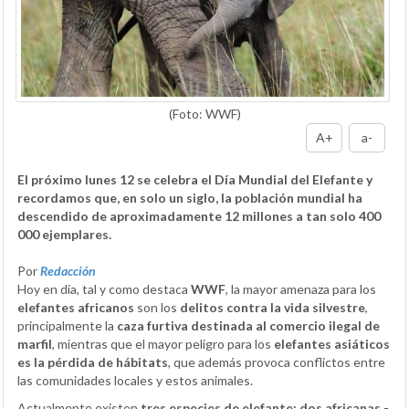
(Foto: WWF)
A+
a-
El próximo lunes 12 se celebra el Día Mundial del Elefante y
recordamos que, en solo un siglo, la población mundial ha
descendido de aproximadamente 12 millones a tan solo 400
000 ejemplares.
Por
Redacción
Hoy en día, tal y como destaca
WWF
, la mayor amenaza para los
elefantes
africanos
son los
delitos contra la vida silvestre
,
principalmente la
caza furtiva destinada al comercio ilegal de
marfil
, mientras que el mayor peligro para los
elefantes asiáticos
es la pérdida de hábitats
, que además provoca conflictos entre
las comunidades locales y estos animales.
Actualmente existen
tres especies de elefante: dos africanas -