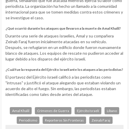
guerra, señalando que fue atacada mientras ejercía su labor como
periodista. La organización ha hecho un llamado a la comunidad
internacional para que se tomen medidas contra estos crímenes y
se investigue el caso.
¿Qué ocurrió durante los ataques que llevaron a la muerte de Amal Khalil?
Durante una serie de ataques israelíes, Amal y su compañera
Zeinab Faraj fueron inicialmente atacadas en su vehículo.
Después, se refugiaron en un edificio donde fueron nuevamente
blanco de ataques. Los equipos de rescate no pudieron acceder al
lugar debido a los disparos del ejército israelí.
¿Cuál fue la respuesta del Ejército israelí ante los ataques a las periodistas?
El portavoz del Ejército israelí calificó a las periodistas como
"intrusas" y justificó el ataque alegando que estaban violando un
acuerdo de alto el fuego. Sin embargo, las periodistas estaban
identificadas como tales desde antes del ataque.
Amal Khalil
Crímenes de Guerra
Ejército Israelí
Líbano
Periodismo
Reporteros Sin Fronteras
Zeinab Faraj