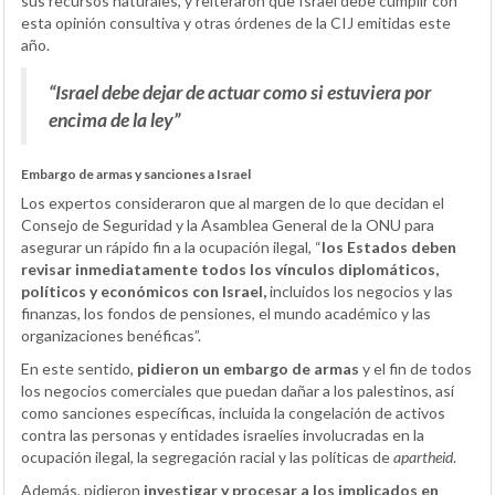
sus recursos naturales, y reiteraron que Israel debe cumplir con
esta opinión consultiva y otras órdenes de la CIJ emitidas este
año.
“Israel debe dejar de actuar como si estuviera por
encima de la ley”
Embargo de armas y sanciones a Israel
Los expertos consideraron que al margen de lo que decidan el
Consejo de Seguridad y la Asamblea General de la ONU para
asegurar un rápido fin a la ocupación ilegal, “
los Estados deben
revisar inmediatamente todos los vínculos diplomáticos,
políticos y económicos con Israel,
incluidos los negocios y las
finanzas, los fondos de pensiones, el mundo académico y las
organizaciones benéficas”.
En este sentido,
pidieron un embargo de armas
y el fin de todos
los negocios comerciales que puedan dañar a los palestinos, así
como sanciones específicas, incluida la congelación de activos
contra las personas y entidades israelíes involucradas en la
ocupación ilegal, la segregación racial y las políticas de
apartheid
.
Además, pidieron
investigar y procesar a los implicados en