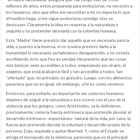
millones de años, estoy preparada para evolucionar, no necesito a
los humanos, sino que ellos me necesitan a mí, no importa lo que
el hombre haga, si me sigue evoluciona conmigo sino se
destruye». Claramente la idea es respetar a la naturaleza y
seguirla y no pretender desviarla con la soberbia humana.
Esta “Madre” tiene previsto dar aquello que es necesario para la
vida, o puesto a la inversa, si no tuviera previsto darle a la
humanidad lo necesario ya habríamos desaparecido, y no estaría
escribiendo esto que hoy es verdad. Ha previsto que las cosas
más básicas sean accesibles a todos, empezando por el aire, el
oxígeno, que está al alcance fácil y tan accesible a todos, tan
“ofertado” que, en principio, es gratuito. Luego, con los alimentos
pareciera que no es igual, sin embargo, sí lo es como veremos.
Entonces, para evitarlo, es importante ver cómo los humanos
dejamos de seguir a la naturaleza y eso ocurre con el uso de la
violencia que los griegos, como Aristóteles, ya la definieron,
precisamente, como la fuerza extrínseca que pretende desviar el
desarrollo intrínseco -espontáneo- natural de la vida, por caso, la
fuerza que pretende desviar la voluntad y desarrollo propio de la
persona. Ergo, equivale a quitar libertad. Y, como el Estado se
arroga el monopolio de la violencia, pareciera que es el principal