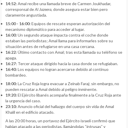
14:52:
Amal recibe una llamada breve de Carmen Joukhadar,
corresponsal de
Al Jazeera
, donde asegura estar bien pero
claramente angustiada.
15:00 - 16:00:
Equipos de rescate esperan autorización del
mecanismo diplomático para acceder al lugar.
16:00:
Un segundo ataque impacta contra el coche donde
estaban las periodistas; Amal llama para informarles sobre su
situación antes de refugiarse en una casa cercana.
16:22:
Último contacto con Amal; tras esta llamada su teléfono se
apaga.
16:27:
Tercer ataque dirigido hacia la casa donde se refugiaban.
16:40:
Los equipos no logran acercarse debido al continuo
bombardeo.
18:00:
La Cruz Roja logra evacuar a Zeinab Faraj; sin embargo, no
pueden rescatar a Amal debido al peligro inminente.
19:20:
El Ejército libanés acompaña finalmente a la Cruz Roja ante
la urgencia del caso.
23:10:
Anuncio oficial del hallazgo del cuerpo sin vida de Amal
Khalil en el edificio atacado.
A las 20:00 horas, un portavoz del Ejército israelí confirmó que
habían atacado a las periodistas, llamándolas “intrusas” y