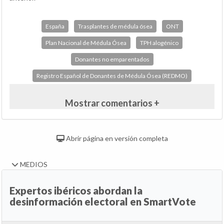
España
Trasplantes de médula ósea
ONT
Plan Nacional de Médula Ósea
TPH alogénico
Donantes no emparentados
Registro Español de Donantes de Médula Ósea (REDMO)
Mostrar comentarios +
Abrir página en versión completa
MEDIOS
Expertos ibéricos abordan la
desinformación electoral en SmartVote