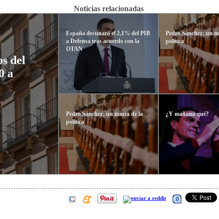
Noticias relacionadas
España destinará el 2,1% del PIB
Pedro Sánchez; un mi
a Defensa tras acuerdo con la
política
OTAN
s del
0 a
Pedro Sánchez; un miura de la
¿Y mañana qué?
política