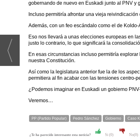
gobernando de nuevo en Euskadi junto al PNV y ga
Incluso permitiría afrontar una vieja reivindicació
Además, con un feo escándalo como el de Koldo-Áb
Eso nos llevará a unas elecciones europeas en las
justo lo contrario, lo que significará la consolidac
En esas circunstancias incluso permitiría explorar
nuestra Constitución.
Así como la legislatura anterior fue la de los aspec
permitiera al fin acabar con las tensiones centro-p
¿Podemos imaginar en Euskadi un gobierno PNV-P
Veremos…
PP (Partido Popular)
Pedro Sánchez
Gobierno
Caso K
Si (
0
)
No(
0
)
¿Te ha parecido interesante esta noticia?