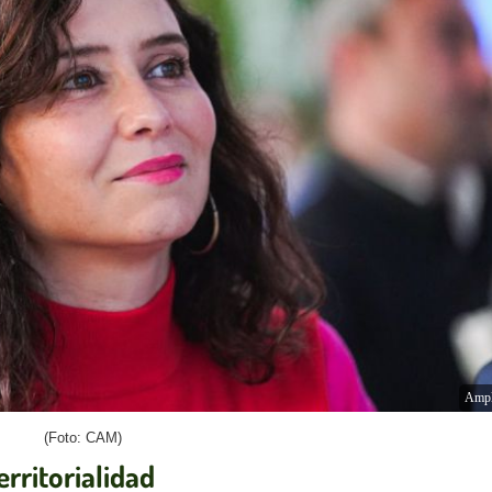
Ampl
(Foto: CAM)
erritorialidad