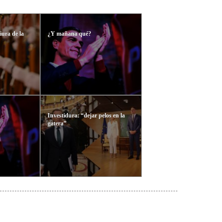
ura de la
¿Y mañana qué?
Investidura: “dejar pelos en la
gatera”