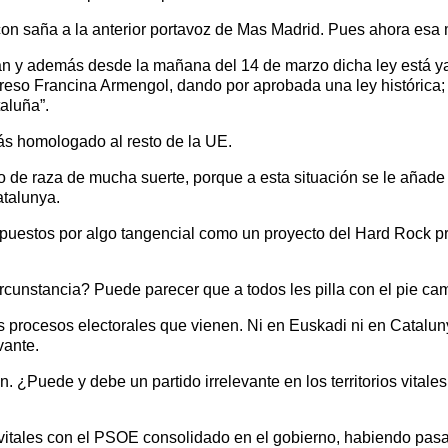
a con saña a la anterior portavoz de Mas Madrid. Pues ahora esa
an y además desde la mañana del 14 de marzo dicha ley está ya
greso Francina Armengol, dando por aprobada una ley histórica; 
taluña”.
más homologado al resto de la UE.
 de raza de mucha suerte, porque a esta situación se le añade 
atalunya.
uestos por algo tangencial como un proyecto del Hard Rock pr
ircunstancia? Puede parecer que a todos les pilla con el pie c
s procesos electorales que vienen. Ni en Euskadi ni en Catalun
vante.
n. ¿Puede y debe un partido irrelevante en los territorios vitale
itales con el PSOE consolidado en el gobierno, habiendo pasado