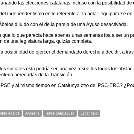
nando las elecciones catalanas incluso con la posibilidad de
n del independentismo en lo referente a “la pela”; equipararse en
alos diluido con el de la pareja de una Ayuso desactivada.
 que lo que parecía hace apenas unas semanas iba a ser un pas
ión de una legislatura larga, quizás completa.
 la posibilidad de ejercer el demandado derecho a decidir, a tra
tos sociales esta podría ser, una vez resueltos todos los obstácul
eriferia heredadas de la Transición.
SE y al mismo tiempo en Catalunya otro del PSC-ERC? ¿Podem
oldo Ábalos
Amnistía
Isabel Díaz Ayuso
Escándalo