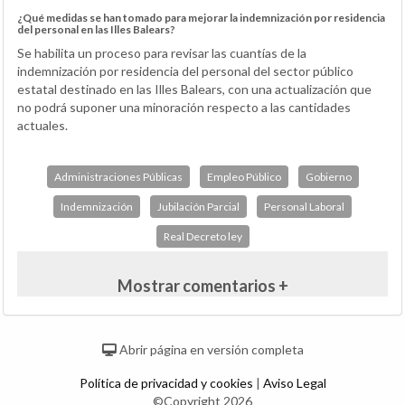
¿Qué medidas se han tomado para mejorar la indemnización por residencia
del personal en las Illes Balears?
Se habilita un proceso para revisar las cuantías de la
indemnización por residencia del personal del sector público
estatal destinado en las Illes Balears, con una actualización que
no podrá suponer una minoración respecto a las cantidades
actuales.
Administraciones Públicas
Empleo Público
Gobierno
Indemnización
Jubilación Parcial
Personal Laboral
Real Decreto ley
Mostrar comentarios +
Abrir página en versión completa
Política de privacidad y cookies
|
Aviso Legal
©Copyright 2026