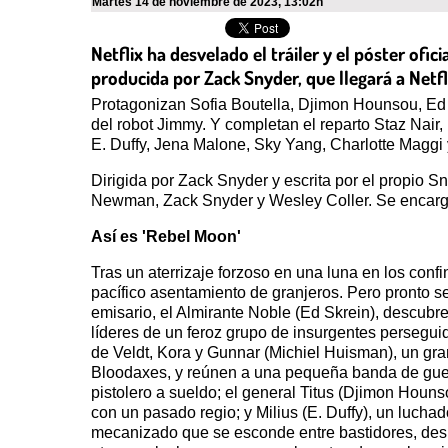
martes 14 de noviembre de 2023
,
13:02h
Netflix ha desvelado el tráiler y el póster ofici
producida por Zack Snyder, que llegará a Netfl
Protagonizan Sofia Boutella, Djimon Hounsou, Ed
del robot Jimmy. Y completan el reparto Staz Nair
E. Duffy, Jena Malone, Sky Yang, Charlotte Maggi 
Dirigida por Zack Snyder y escrita por el propio 
Newman, Zack Snyder y Wesley Coller. Se encarg
Así es 'Rebel Moon'
Tras un aterrizaje forzoso en una luna en los conf
pacífico asentamiento de granjeros. Pero pronto s
emisario, el Almirante Noble (Ed Skrein), descub
líderes de un feroz grupo de insurgentes persegu
de Veldt, Kora y Gunnar (Michiel Huisman), un gra
Bloodaxes, y reúnen a una pequeña banda de guer
pistolero a sueldo; el general Titus (Djimon Hou
con un pasado regio; y Milius (E. Duffy), un lucha
mecanizado que se esconde entre bastidores, despi