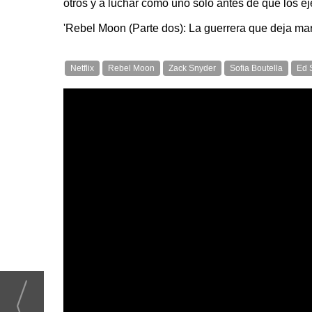
otros y a luchar como uno solo antes de que los e
'Rebel Moon (Parte dos): La guerrera que deja marca
Netflix
Rebel Moon
Zack Snyder
Sofia Boutella
Ed 