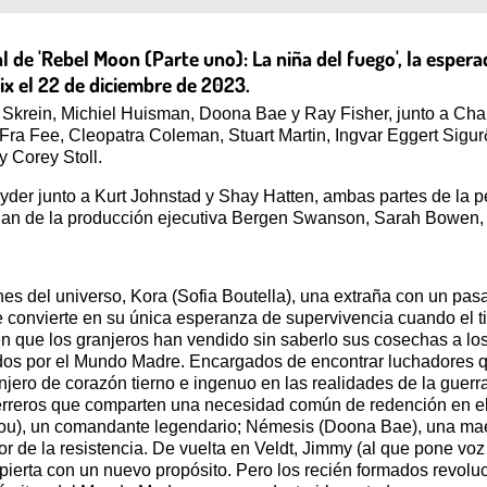
al de 'Rebel Moon (Parte uno): La niña del fuego', la esperada
ix el 22 de diciembre de 2023.
 Skrein, Michiel Huisman, Doona Bae y Ray Fisher, junto a Ch
, Fra Fee, Cleopatra Coleman, Stuart Martin, Ingvar Eggert Sig
y Corey Stoll.
Snyder junto a Kurt Johnstad y Shay Hatten, ambas partes de la 
an de la producción ejecutiva Bergen Swanson, Sarah Bowen, 
ines del universo, Kora (Sofia Boutella), una extraña con un p
e convierte en su única esperanza de supervivencia cuando el ti
ren que los granjeros han vendido sin saberlo sus cosechas a l
idos por el Mundo Madre. Encargados de encontrar luchadores q
njero de corazón tierno e ingenuo en las realidades de la guerr
reros que comparten una necesidad común de redención en el 
nsou), un comandante legendario; Némesis (Doona Bae), una maes
dor de la resistencia. De vuelta en Veldt, Jimmy (al que pone vo
erta con un nuevo propósito. Pero los recién formados revoluc