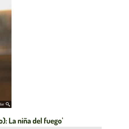
iar
o): La niña del fuego'