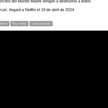
jércitos del Mundo Madre vengan a destruirlos a todos.
s', llegará a Netflix el 19 de abril de 2024.
Skrein
Ray Fisher
Ciencia ficción