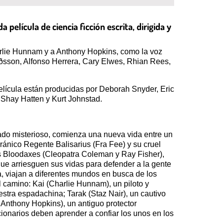
 película de ciencia ficción escrita, dirigida y
arlie Hunnam y a Anthony Hopkins, como la voz
urðsson, Alfonso Herrera, Cary Elwes, Rhian Rees,
película están producidas por Deborah Snyder, Eric
Shay Hatten y Kurt Johnstad.
asado misterioso, comienza una nueva vida entre un
ránico Regente Balisarius (Fra Fee) y su cruel
os Bloodaxes (Cleopatra Coleman y Ray Fisher),
ue arriesguen sus vidas para defender a la gente
a, viajan a diferentes mundos en busca de los
camino: Kai (Charlie Hunnam), un piloto y
tra espadachina; Tarak (Staz Nair), un cautivo
z Anthony Hopkins), un antiguo protector
ionarios deben aprender a confiar los unos en los