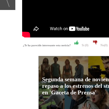
Si (
0
)
No(
0
)
¿Te ha parecido interesante esta noticia?
Segunda semana de novie
repaso a los estrenos del s
en 'Gaceta de Prensa'