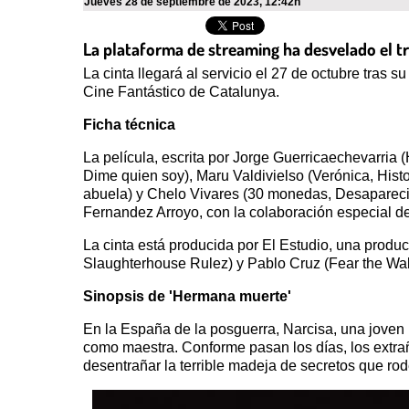
jueves 28 de septiembre de 2023
,
12:42h
La plataforma de streaming ha desvelado el trá
La cinta llegará al servicio el 27 de octubre tras 
Cine Fantástico de Catalunya.
Ficha técnica
La película, escrita por Jorge Guerricaechevarria (
Dime quien soy), Maru Valdivielso (Verónica, Histo
abuela) y Chelo Vivares (30 monedas, Desapareci
Fernandez Arroyo, con la colaboración especial de
La cinta está producida por El Estudio, una produ
Slaughterhouse Rulez) y Pablo Cruz (Fear the Walk
Sinopsis de 'Hermana muerte'
En la España de la posguerra, Narcisa, una joven 
como maestra. Conforme pasan los días, los extrañ
desentrañar la terrible madeja de secretos que ro