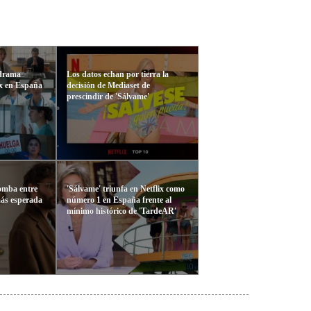
 drama
Los datos echan por tierra la
ix en España
decisión de Mediaset de
prescindir de 'Sálvame'
bomba entre
'Sálvame' triunfa en Netflix como
más esperada
número 1 en España frente al
mínimo histórico de 'TardeAR'