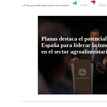
Si (
0
)
No(
0
)
¿Te ha parecido interesante esta noticia?
Planas destaca el potencial
España para liderar la in
en el sector agroalimentar