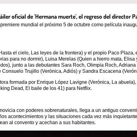
iler oficial de 'Hermana muerte', el regreso del director P
su premiere mundial el próximo 5 de octubre como película inaugu
Hasta el cielo, Las leyes de la frontera) y el propio Paco Plaza,
rias para no dormir), Luisa Merelas (Quien a hierro mata, Elisa
dos), junto a las debutantes Sara Roch, Olimpia Roch, Adrian
 Consuelo Trujillo (Verónica, Adiós) y Sandra Escacena (Veróni
ctora formada por Enrique López Lavigne (Verónica, La abuela)
ing Dead, El baile de los 41) para Netflix.
novicia con poderes sobrenaturales, llega a un antiguo convent
os acontecimientos y las situaciones cada vez más inquietante
dean al convento y acechan a sus habitantes.