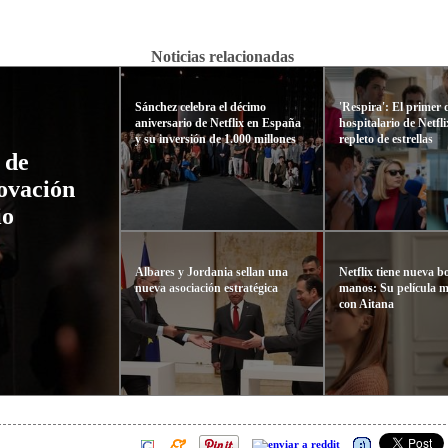
Noticias relacionadas
Sánchez celebra el décimo
'Respira': El primer
aniversario de Netflix en España
hospitalario de Netfl
y su inversión de 1.000 millones
repleto de estrellas
 de
novación
io
Albares y Jordania sellan una
Netflix tiene nueva 
nueva asociación estratégica
manos: Su película 
con Aitana