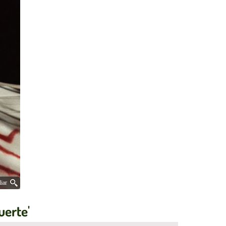
iar
uerte'