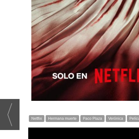
Netflix
Hermana muerte
Paco Plaza
Verónica
Pelíc