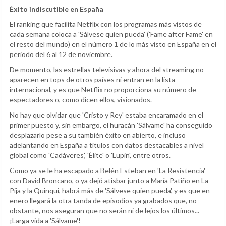
Éxito indiscutible en España
El ranking que facilita Netflix con los programas más vistos de
cada semana coloca a 'Sálvese quien pueda' ('Fame after Fame' en
el resto del mundo) en el número 1 de lo más visto en España en el
periodo del 6 al 12 de noviembre.
De momento, las estrellas televisivas y ahora del streaming no
aparecen en tops de otros países ni entran en la lista
internacional, y es que Netflix no proporciona su número de
espectadores o, como dicen ellos, visionados.
No hay que olvidar que 'Cristo y Rey' estaba encaramado en el
primer puesto y, sin embargo, el huracán 'Sálvame' ha conseguido
desplazarlo pese a su también éxito en abierto, e incluso
adelantando en España a títulos con datos destacables a nivel
global como 'Cadáveres', 'Élite' o 'Lupin', entre otros.
Como ya se le ha escapado a Belén Esteban en 'La Resistencia'
con David Broncano, o ya dejó atisbar junto a María Patiño en La
Pija y la Quinqui, habrá más de 'Sálvese quien pueda', y es que en
enero llegará la otra tanda de episodios ya grabados que, no
obstante, nos aseguran que no serán ni de lejos los últimos...
¡Larga vida a 'Sálvame'!