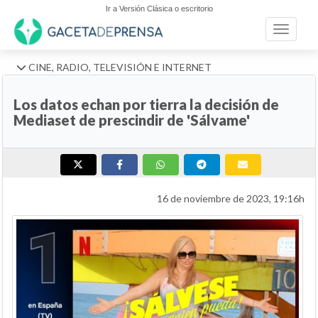
Ir a Versión Clásica o escritorio
Toggle n
CINE, RADIO, TELEVISIÓN E INTERNET
Los datos echan por tierra la decisión de
Mediaset de prescindir de 'Sálvame'
16 de noviembre de 2023, 19:16h