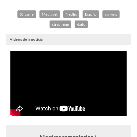
Sálvame
Mediaset
Netflix
España
ranking
streaming
éxito
Videos de la noticia