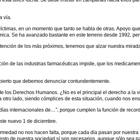
a vía.
ctimas, en un momento que tanto se habla de otras. Apoyo que d
onómica. Se ha avanzado bastante en este terreno desde 1992, p
ción de los más próximos, tenemos que alzar nuestra mirada y d
ión de las industrias farmacéuticas impide, que los medicament
ubierto que debemos denunciar contundentemente.
 de los Derechos Humanos. ¿No es el principal el derecho a la
otro lado, siendo cómplices de esta situación, cuando nos en
días internacionales de…”, porque cumplen la función de record
este nuevo 1 de diciembre.
nfermedad no nos hacen falta, porque cada día pasan por nuestr
resto de nuestra sociedad sí son necesarios, aunque sólo sea p