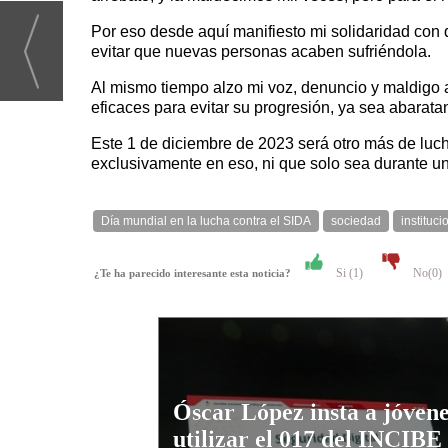
Por eso desde aquí manifiesto mi solidaridad con 
evitar que nuevas personas acaben sufriéndola.
Al mismo tiempo alzo mi voz, denuncio y maldigo a
eficaces para evitar su progresión, ya sea abarat
Este 1 de diciembre de 2023 será otro más de luch
exclusivamente en eso, ni que solo sea durante un
Día mundial en la lucha contra el SIDA
sociedad
instituc
Si (
1
)
No(
0
)
¿Te ha parecido interesante esta noticia?
Óscar López insta a jóvene
utilizar el 017 del INCIBE