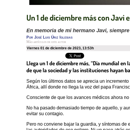
Un 1 de diciembre más con Javi
En memoria de mi hermano Javi, siempre 
Por
José Luis Úriz Iglesias
Más artículos de este autor
viernes 01 de diciembre de 2023
,
13:53h
Llega un 1 de diciembre más, “Día mundial en l
de que la sociedad y las instituciones hayan b
Según los últimos datos se aprecia un incremento 
África, allí donde no llega la voz del papa Francis
Consciente de que los avances médicos ahora no s
No ha pasado demasiado tiempo de aquello, y aun
evitar su contagio.
Pero no conviene bajar la guardia, y síntomas de e
las autoridades de ese peligro. Ni un paso atrás e