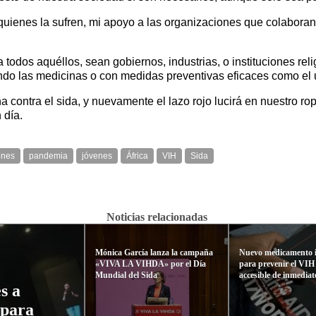
quienes la sufren, mi apoyo a las organizaciones que colaboran 
 todos aquéllos, sean gobiernos, industrias, o instituciones r
ando las medicinas o con medidas preventivas eficaces como el 
a contra el sida, y nuevamente el lazo rojo lucirá en nuestro
 día.
iones
pandemia
jóvenes
África
VIH
Sida
Noticias relacionadas
Mónica García lanza la campaña
Nuevo medicamento i
«VIVA LA VIHDA» por el Día
para prevenir el VIH
Mundial del Sida
accesible de inmediat
s a
 para