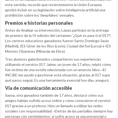
este sentido, recordó que recientemente la Unión Europea
aprobó incluir en su legislación sobre inteligencia artificial una
prohibición sobre los ‘deepfakes’ sexuales.
Premios e historias personales
Antes de finalizar su intervención, López participó en la entrega
de premios de la IV edición del certamen ‘¿Qué es para ti el 017?’.
Los centros educativos ganadores fueron Santo Domingo Savio
(Madrid), IES Giner de los Ríos (León), Ciudad del Sol (Lorca) e IES
Montes Obarenes (Miranda de Ebro).
Tres alumnos galardonados compartieron sus experiencias
utilizando el servicio 017. Jaime, un joven de 17 años, relató cómo
fue víctima de una estafa relacionada con un anuncio falso. «El
INCIBE me ayudó a gestionar esta situación; gracias al 017 supe
qué pasos seguir. Es una herramienta esencial hoy día», aseguró.
Vía de comunicación accesible
Sayoa, otra ganadora también de 17 años, destacó cómo sus
amigos habían sufrido acoso online y cómo conocieron el servicio
017 gracias a un profesor. Hizo un llamado a utilizar las redes
sociales con responsabilidad: «Detrás de las pantallas siempre hay
personas con sentimientos; si sufrís acoso ya sea presencial o