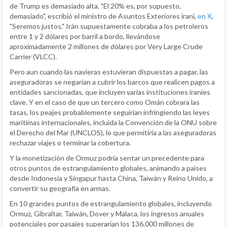
de Trump es demasiado alta. "El 20% es, por supuesto,
demasiado", escribió el ministro de Asuntos Exteriores iraní,
en X
,
"Seremos justos." Irán supuestamente cobraba a los petroleros
entre 1 y 2 dólares por barril a bordo, llevándose
aproximadamente 2 millones de dólares por Very Large Crude
Carrier (VLCC).
Pero aun cuando las navieras estuvieran dispuestas a pagar, las
aseguradoras se negarían a cubrir los barcos que realicen pagos a
entidades sancionadas, que incluyen varias instituciones iraníes
clave. Y en el caso de que un tercero como Omán cobrara las
tasas, los peajes probablemente seguirían infringiendo las leyes
marítimas internacionales, incluida la Convención de la ONU sobre
el Derecho del Mar (UNCLOS), lo que permitiría a las aseguradoras
rechazar viajes o terminar la cobertura.
Y la monetización de Ormuz podría sentar un precedente para
otros puntos de estrangulamiento globales, animando a países
desde Indonesia y Singapur hasta China, Taiwán y Reino Unido, a
convertir su geografía en armas.
En 10 grandes puntos de estrangulamiento globales, incluyendo
Ormuz, Gibraltar, Taiwán, Dover y Malaca, los ingresos anuales
potenciales por pasajes superarían los 136.000 millones de