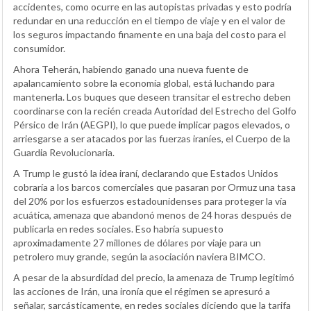
accidentes, como ocurre en las autopistas privadas y esto podría
redundar en una reducción en el tiempo de viaje y en el valor de
los seguros impactando finamente en una baja del costo para el
consumidor.
Ahora Teherán, habiendo ganado una nueva fuente de
apalancamiento sobre la economía global, está luchando para
mantenerla. Los buques que deseen transitar el estrecho deben
coordinarse con la recién creada Autoridad del Estrecho del Golfo
Pérsico de Irán (AEGPI), lo que puede implicar pagos elevados, o
arriesgarse a ser atacados por las fuerzas iraníes, el Cuerpo de la
Guardia Revolucionaria.
A Trump le gustó la idea iraní, declarando que Estados Unidos
cobraría a los barcos comerciales que pasaran por Ormuz una tasa
del 20% por los esfuerzos estadounidenses para proteger la vía
acuática, amenaza que abandonó menos de 24 horas después de
publicarla en redes sociales. Eso habría supuesto
aproximadamente 27 millones de dólares por viaje para un
petrolero muy grande, según la asociación naviera BIMCO.
A pesar de la absurdidad del precio, la amenaza de Trump legitimó
las acciones de Irán, una ironía que el régimen se apresuró a
señalar, sarcásticamente, en redes sociales diciendo que la tarifa