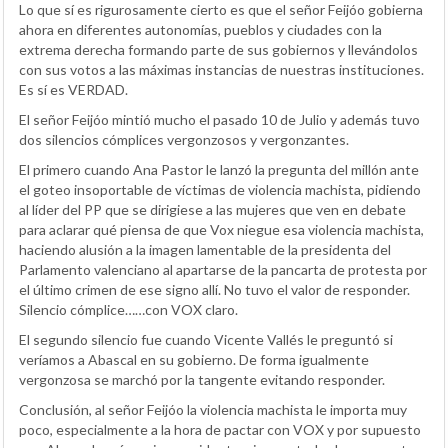
Lo que sí es rigurosamente cierto es que el señor Feijóo gobierna
ahora en diferentes autonomías, pueblos y ciudades con la
extrema derecha formando parte de sus gobiernos y llevándolos
con sus votos a las máximas instancias de nuestras instituciones.
Es sí es VERDAD.
El señor Feijóo mintió mucho el pasado 10 de Julio y además tuvo
dos silencios cómplices vergonzosos y vergonzantes.
El primero cuando Ana Pastor le lanzó la pregunta del millón ante
el goteo insoportable de víctimas de violencia machista, pidiendo
al líder del PP que se dirigiese a las mujeres que ven en debate
para aclarar qué piensa de que Vox niegue esa violencia machista,
haciendo alusión a la imagen lamentable de la presidenta del
Parlamento valenciano al apartarse de la pancarta de protesta por
el último crimen de ese signo allí. No tuvo el valor de responder.
Silencio cómplice……con VOX claro.
El segundo silencio fue cuando Vicente Vallés le preguntó si
veríamos a Abascal en su gobierno. De forma igualmente
vergonzosa se marchó por la tangente evitando responder.
Conclusión, al señor Feijóo la violencia machista le importa muy
poco, especialmente a la hora de pactar con VOX y por supuesto