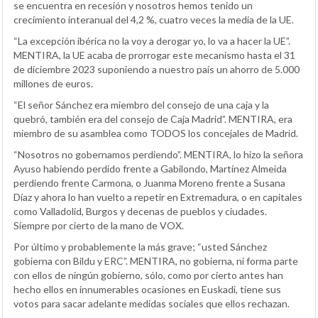
se encuentra en recesión y nosotros hemos tenido un
crecimiento interanual del 4,2 %, cuatro veces la media de la UE.
“La excepción ibérica no la voy a derogar yo, lo va a hacer la UE”.
MENTIRA, la UE acaba de prorrogar este mecanismo hasta el 31
de diciembre 2023 suponiendo a nuestro país un ahorro de 5.000
millones de euros.
“El señor Sánchez era miembro del consejo de una caja y la
quebró, también era del consejo de Caja Madrid”. MENTIRA, era
miembro de su asamblea como TODOS los concejales de Madrid.
“Nosotros no gobernamos perdiendo”. MENTIRA, lo hizo la señora
Ayuso habiendo perdido frente a Gabilondo, Martínez Almeida
perdiendo frente Carmona, o Juanma Moreno frente a Susana
Díaz y ahora lo han vuelto a repetir en Extremadura, o en capitales
como Valladolid, Burgos y decenas de pueblos y ciudades.
Siempre por cierto de la mano de VOX.
Por último y probablemente la más grave; “usted Sánchez
gobierna con Bildu y ERC”. MENTIRA, no gobierna, ni forma parte
con ellos de ningún gobierno, sólo, como por cierto antes han
hecho ellos en innumerables ocasiones en Euskadi, tiene sus
votos para sacar adelante medidas sociales que ellos rechazan.