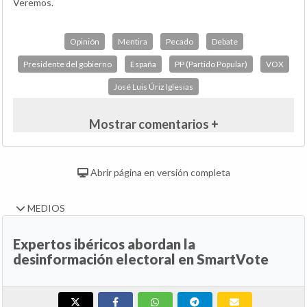
Veremos.
Opinión
Mentira
Pecado
Debate
Presidente del gobierno
España
PP (Partido Popular)
VOX
José Luis Úriz Iglesias
Mostrar comentarios +
Abrir página en versión completa
MEDIOS
Expertos ibéricos abordan la
desinformación electoral en SmartVote