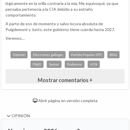
lógicamente en la orilla contraria a la mía. Me equivoqué, ya que
pensaba pertenecía a la CIA debido a su extraño
comportamiento.
A parte de eso de momento y salvo locura absoluta de
Puigdemont y Junts, este gobierno tiene cuerda hasta 2027.
Veremos…
Opinión
Elecciones gallegas
Partido Popular (PP)
BNG
PSdG
Sumar
Podemos
VOX
Mostrar comentarios +
Abrir página en versión completa
OPINIÓN