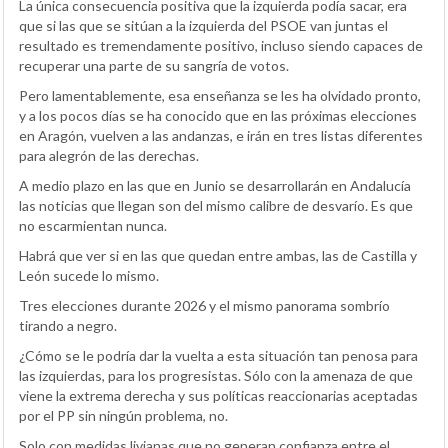
La única consecuencia positiva que la izquierda podía sacar, era
que si las que se sitúan a la izquierda del PSOE van juntas el
resultado es tremendamente positivo, incluso siendo capaces de
recuperar una parte de su sangría de votos.
Pero lamentablemente, esa enseñanza se les ha olvidado pronto,
y a los pocos días se ha conocido que en las próximas elecciones
en Aragón, vuelven a las andanzas, e irán en tres listas diferentes
para alegrón de las derechas.
A medio plazo en las que en Junio se desarrollarán en Andalucía
las noticias que llegan son del mismo calibre de desvarío. Es que
no escarmientan nunca.
Habrá que ver si en las que quedan entre ambas, las de Castilla y
León sucede lo mismo.
Tres elecciones durante 2026 y el mismo panorama sombrío
tirando a negro.
¿Cómo se le podría dar la vuelta a esta situación tan penosa para
las izquierdas, para los progresistas. Sólo con la amenaza de que
viene la extrema derecha y sus políticas reaccionarias aceptadas
por el PP sin ningún problema, no.
Solo con medidas livianas que no generan confianza entre el