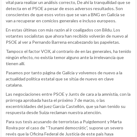
vital para realizar un análisis correcto, De ahí la tranquilidad que se
detecta en el PSOE a pesar de esos adversos resultados. Son
conscientes de que esos votos que se van a BNG en Galicia se
van a recuperar en comicios generales e incluso europeos.
En estas últimas con más razón al ir coaligados con Bildu. Los
votantes socialistas que ahora han recibido volverán de nuevo al
PSOE al ver a Pernando Barrena encabezando las papeletas.
Tampoco el factor VOX, al contrario de en las generales, ha tenido
ningún efecto, no existía temor alguno ante la irrelevancia que
tienen allí.
Pasamos por tanto página de Galicia y volvemos de nuevo a la
actualidad política estatal que se sitúa de nuevo en clave
catalana.
Las negociaciones entre PSOE y Junts de cara a la amnistía, con la
prórroga aprobada hasta el próximo 7 de marzo, o las
excentricidades del juez García Castellón, que ya han tenido su
respuesta desde Suiza reclaman nuestra atención.
Para sus tesis acusando de terroristas a Puigdemont y Marta
Rovira por el caso de “Tsunami democrátic”, supone un severo
revés que la Oficina Federal de Justicia de este país haya