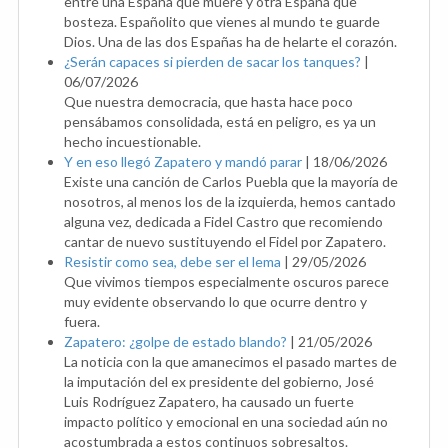
entre una España que muere y otra España que
bosteza. Españolito que vienes al mundo te guarde
Dios. Una de las dos Españas ha de helarte el corazón.
¿Serán capaces si pierden de sacar los tanques?
|
06/07/2026
Que nuestra democracia, que hasta hace poco
pensábamos consolidada, está en peligro, es ya un
hecho incuestionable.
Y en eso llegó Zapatero y mandó parar
|
18/06/2026
Existe una canción de Carlos Puebla que la mayoría de
nosotros, al menos los de la izquierda, hemos cantado
alguna vez, dedicada a Fidel Castro que recomiendo
cantar de nuevo sustituyendo el Fidel por Zapatero.
Resistir como sea, debe ser el lema
|
29/05/2026
Que vivimos tiempos especialmente oscuros parece
muy evidente observando lo que ocurre dentro y
fuera.
Zapatero: ¿golpe de estado blando?
|
21/05/2026
La noticia con la que amanecimos el pasado martes de
la imputación del ex presidente del gobierno, José
Luis Rodríguez Zapatero, ha causado un fuerte
impacto político y emocional en una sociedad aún no
acostumbrada a estos continuos sobresaltos.