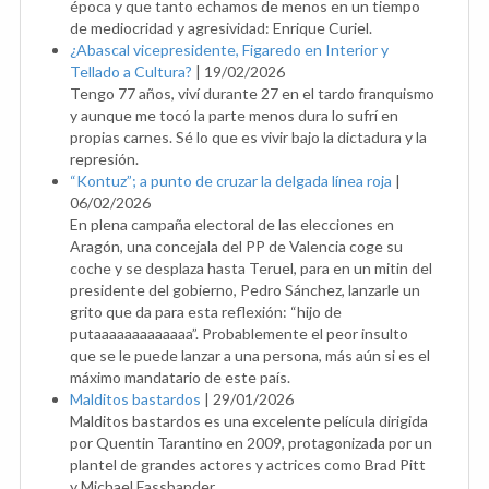
época y que tanto echamos de menos en un tiempo
de mediocridad y agresividad: Enrique Curiel.
¿Abascal vicepresidente, Figaredo en Interior y
Tellado a Cultura?
|
19/02/2026
Tengo 77 años, viví durante 27 en el tardo franquismo
y aunque me tocó la parte menos dura lo sufrí en
propias carnes. Sé lo que es vivir bajo la dictadura y la
represión.
“Kontuz”; a punto de cruzar la delgada línea roja
|
06/02/2026
En plena campaña electoral de las elecciones en
Aragón, una concejala del PP de Valencia coge su
coche y se desplaza hasta Teruel, para en un mitin del
presidente del gobierno, Pedro Sánchez, lanzarle un
grito que da para esta reflexión: “hijo de
putaaaaaaaaaaaaa”. Probablemente el peor insulto
que se le puede lanzar a una persona, más aún si es el
máximo mandatario de este país.
Malditos bastardos
|
29/01/2026
Malditos bastardos es una excelente película dirigida
por Quentin Tarantino en 2009, protagonizada por un
plantel de grandes actores y actrices como Brad Pitt
y Michael Fassbander.