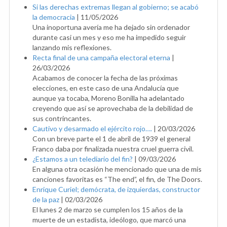
Si las derechas extremas llegan al gobierno; se acabó
la democracia
|
11/05/2026
Una inoportuna avería me ha dejado sin ordenador
durante casi un mes y eso me ha impedido seguir
lanzando mis reflexiones.
Recta final de una campaña electoral eterna
|
26/03/2026
Acabamos de conocer la fecha de las próximas
elecciones, en este caso de una Andalucía que
aunque ya tocaba, Moreno Bonilla ha adelantado
creyendo que así se aprovechaba de la debilidad de
sus contrincantes.
Cautivo y desarmado el ejército rojo….
|
20/03/2026
Con un breve parte el 1 de abril de 1939 el general
Franco daba por finalizada nuestra cruel guerra civil.
¿Estamos a un telediario del fin?
|
09/03/2026
En alguna otra ocasión he mencionado que una de mis
canciones favoritas es “The end”, el fin, de The Doors.
Enrique Curiel; demócrata, de izquierdas, constructor
de la paz
|
02/03/2026
El lunes 2 de marzo se cumplen los 15 años de la
muerte de un estadista, ideólogo, que marcó una