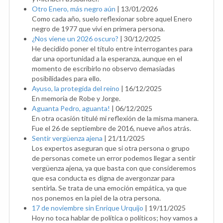
Otro Enero, más negro aún
|
13/01/2026
Como cada año, suelo reflexionar sobre aquel Enero
negro de 1977 que viví en primera persona.
¿Nos viene un 2026 oscuro?
|
30/12/2025
He decidido poner el título entre interrogantes para
dar una oportunidad a la esperanza, aunque en el
momento de escribirlo no observo demasiadas
posibilidades para ello.
Ayuso, la protegida del reino
|
16/12/2025
En memoria de Robe y Jorge.
Aguanta Pedro, aguanta!
|
06/12/2025
En otra ocasión titulé mi reflexión de la misma manera.
Fue el 26 de septiembre de 2016, nueve años atrás.
Sentir vergüenza ajena
|
21/11/2025
Los expertos aseguran que si otra persona o grupo
de personas comete un error podemos llegar a sentir
vergüenza ajena, ya que basta con que consideremos
que esa conducta es digna de avergonzar para
sentirla. Se trata de una emoción empática, ya que
nos ponemos en la piel de la otra persona.
17 de noviembre sin Enrique Urquijo
|
19/11/2025
Hoy no toca hablar de política o políticos; hoy vamos a