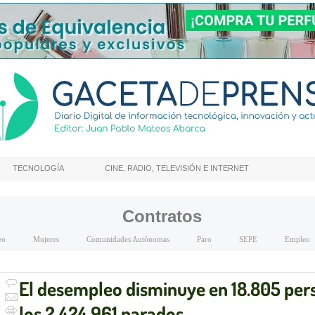
TECNOLOGÍA
CINE, RADIO, TELEVISIÓN E INTERNET
Contratos
eo
Mujeres
Comunidades Autónomas
Paro
SEPE
Empleo
El desempleo disminuye en 18.805 per
los 2.424.961 parados