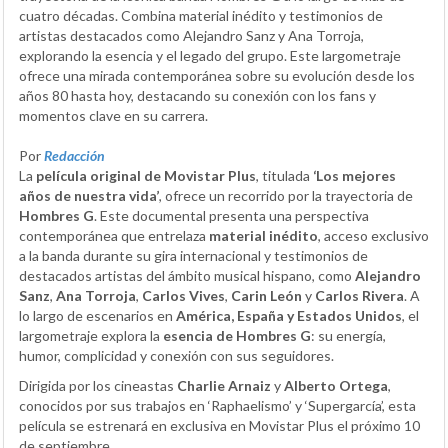
cuatro décadas. Combina material inédito y testimonios de
artistas destacados como Alejandro Sanz y Ana Torroja,
explorando la esencia y el legado del grupo. Este largometraje
ofrece una mirada contemporánea sobre su evolución desde los
años 80 hasta hoy, destacando su conexión con los fans y
momentos clave en su carrera.
Por
Redacción
La
película original de Movistar Plus
, titulada
‘Los mejores
años de nuestra vida’
, ofrece un recorrido por la trayectoria de
Hombres G
. Este documental presenta una perspectiva
contemporánea que entrelaza
material inédito
, acceso exclusivo
a la banda durante su gira internacional y testimonios de
destacados artistas del ámbito musical hispano, como
Alejandro
Sanz
,
Ana Torroja
,
Carlos Vives
,
Carin León
y
Carlos Rivera
. A
lo largo de escenarios en
América, España y Estados Unidos
, el
largometraje explora la
esencia de Hombres G
: su energía,
humor, complicidad y conexión con sus seguidores.
Dirigida por los cineastas
Charlie Arnaiz
y
Alberto Ortega
,
conocidos por sus trabajos en ‘Raphaelismo’ y ‘Supergarcía’, esta
película se estrenará en exclusiva en Movistar Plus el próximo 10
de septiembre.