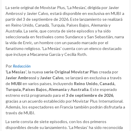
La serie original de Movistar Plus, 'La Mesías', dirigida por Javier
Ambrossi y Javier Calvo, estará disponible en exclusiva en MUBI a
partir del 3 de septiembre de 2026. Este lanzamiento se realizará
en Reino Unido, Canadá, Turquía, Países Bajos, Alemania y
Australia. La serie, que consta de siete episodios y ha sido
seleccionada en festivales como Sundance y San Sebastián, narra
la vida de Enric, un hombre con un pasado marcado por el
fanatismo religioso. 'La Mesías' cuenta con un elenco destacado
que incluye a Macarena García y Cecilia Roth.
Por
Redacción
‘La Mesías’
, la nueva
serie Original Movistar Plus
creada por
Javier Ambrossi
y
Javier Calvo
, se lanzará en exclusiva a través
de
MUBI
en varios países, incluyendo
Reino Unido, Canadá,
Turquía, Países Bajos, Alemania
y
Australia
. Este esperado
estreno está programado para el
3 de septiembre de 2026
,
gracias a un acuerdo establecido por Movistar Plus International.
Además, los espectadores en Francia también podrán disfrutarla a
través de MUBI.
La serie consta de siete episodios, con los dos primeros
disponibles desde su lanzamiento. ‘La Mesías’ ha sido reconocida