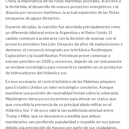
China, la importancia de las rutas marítimas australes, el acceso a
la Antártida, el desarrollo de nuevos proyectos energéticos y la
disputa por recursos marítimos, la actual expansión de las flotas
pesqueras de aguas distantes.
Durante décadas, la cuestión fue abordada principalmente como
un diferendo bilateral entre la Argentina y el Reino Unido. El
cambio comenzó a acelerarse con la decisión de avanzar con el
proyecto petrolero Sea Lion. Después de años de exploraciones y
demoras, el consorcio integrado por la británica Rockhopper
Exploration y la israelí Navitas Petroleum prevé comenzar a
extraer petróleo en 2028 y, entonces, dejarán de ser únicamente
un enclave estratégico para convertirse también en un productor
de hidrocarburos del Atlántico sur.
En ese escenario, el control británico de las Malvinas adquiere
para Estados Unidos un valor estratégico creciente. Aunque
mantiene una posición de neutralidad formal sobre la soberanía,
Washington tiene pocos incentivos para alterar un status quo
que consolida la presencia de su principal aliado militar en el
Atlántico Sur. Y de poco vale la tan publicitada amistad entre
Trump y Milei, que se desvanece a medida que ambos
mandatarios van perdiendo popularidad y respaldo en sus países
debido a la precepción de fracaso por parte de sus ciudadanos.