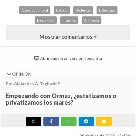
Autoridad moral
Estado
Violencia
Liderazgo
Desarrollo
Internet
Anarquía
Mostrar comentarios +
Abrir página en versión completa
OPINIÓN
Por Alejandro A. Tagliavini*
Empezando con Ormuz, ¿estatizamos o
privatizamos los mares?
28 de julio de 2026, 13:48h