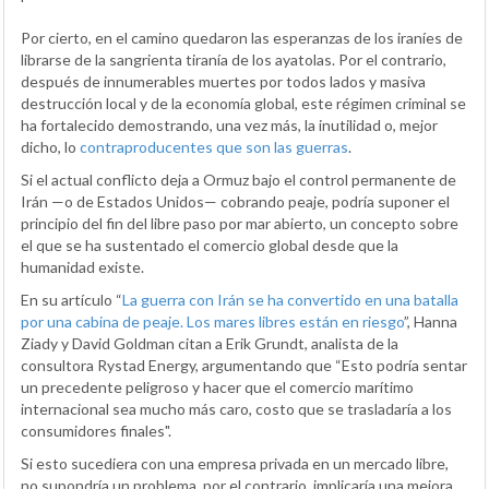
Por cierto, en el camino quedaron las esperanzas de los iraníes de
librarse de la sangrienta tiranía de los ayatolas. Por el contrario,
después de innumerables muertes por todos lados y masiva
destrucción local y de la economía global, este régimen criminal se
ha fortalecido demostrando, una vez más, la inutilidad o, mejor
dicho, lo
contraproducentes que son las guerras
.
Si el actual conflicto deja a Ormuz bajo el control permanente de
Irán —o de Estados Unidos— cobrando peaje, podría suponer el
principio del fin del libre paso por mar abierto, un concepto sobre
el que se ha sustentado el comercio global desde que la
humanidad existe.
En su artículo “
La guerra con Irán se ha convertido en una batalla
por una cabina de peaje. Los mares libres están en riesgo
”, Hanna
Ziady y David Goldman citan a Erik Grundt, analista de la
consultora Rystad Energy, argumentando que “Esto podría sentar
un precedente peligroso y hacer que el comercio marítimo
internacional sea mucho más caro, costo que se trasladaría a los
consumidores finales".
Si esto sucediera con una empresa privada en un mercado libre,
no supondría un problema, por el contrario, implicaría una mejora,