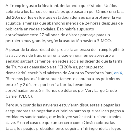
A Trump le gustó la idea iraní, declarando que Estados Unidos
cobraría a los barcos comerciales que pasaran por Ormuz una tasa
del 20% por los esfuerzos estadounidenses para proteger la vía
acuática, amenaza que abandonó menos de 24 horas después de
publicarla en redes sociales. Eso habría supuesto
aproximadamente 27 millones de dólares por viaje para un
petrolero muy grande, según la asociación naviera BIMCO.
A pesar de la absurdidad del precio, la amenaza de Trump legitimó
las acciones de Irán, una ironía que el régimen se apresuró a
señalar, sarcásticamente, en redes sociales diciendo que la tarifa
de Trump es demasiado alta. "El 20% es, por supuesto,
demasiado", escribió el ministro de Asuntos Exteriores iraní,
en X
,
"Seremos justos." Irán supuestamente cobraba a los petroleros
entre 1 y 2 dólares por barril a bordo, llevándose
aproximadamente 2 millones de dólares por Very Large Crude
Carrier (VLCC).
Pero aun cuando las navieras estuvieran dispuestas a pagar, las
aseguradoras se negarían a cubrir los barcos que realicen pagos a
entidades sancionadas, que incluyen varias instituciones iraníes
clave. Y en el caso de que un tercero como Omán cobrara las
tasas, los peajes probablemente seguirían infringiendo las leyes