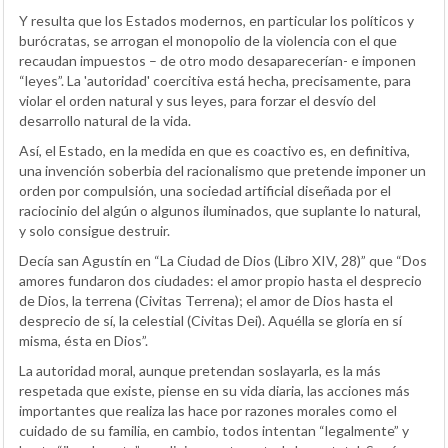
Y resulta que los Estados modernos, en particular los políticos y
burócratas, se arrogan el monopolio de la violencia con el que
recaudan impuestos – de otro modo desaparecerían- e imponen
“leyes”. La 'autoridad' coercitiva está hecha, precisamente, para
violar el orden natural y sus leyes, para forzar el desvío del
desarrollo natural de la vida.
Así, el Estado, en la medida en que es coactivo es, en definitiva,
una invención soberbia del racionalismo que pretende imponer un
orden por compulsión, una sociedad artificial diseñada por el
raciocinio del algún o algunos iluminados, que suplante lo natural,
y solo consigue destruir.
Decía san Agustín en “La Ciudad de Dios (Libro XIV, 28)” que “Dos
amores fundaron dos ciudades: el amor propio hasta el desprecio
de Dios, la terrena (Civitas Terrena); el amor de Dios hasta el
desprecio de sí, la celestial (Civitas Dei). Aquélla se gloría en sí
misma, ésta en Dios”.
La autoridad moral, aunque pretendan soslayarla, es la más
respetada que existe, piense en su vida diaria, las acciones más
importantes que realiza las hace por razones morales como el
cuidado de su familia, en cambio, todos intentan “legalmente” y