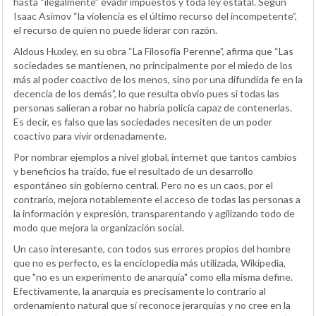
hasta “ilegalmente” evadir impuestos y toda ley estatal. Según
Isaac Asimov “la violencia es el último recurso del incompetente”,
el recurso de quien no puede liderar con razón.
Aldous Huxley, en su obra “La Filosofía Perenne”, afirma que “Las
sociedades se mantienen, no principalmente por el miedo de los
más al poder coactivo de los menos, sino por una difundida fe en la
decencia de los demás”, lo que resulta obvio pues si todas las
personas salieran a robar no habría policía capaz de contenerlas.
Es decir, es falso que las sociedades necesiten de un poder
coactivo para vivir ordenadamente.
Por nombrar ejemplos a nivel global, internet que tantos cambios
y beneficios ha traído, fue el resultado de un desarrollo
espontáneo sin gobierno central. Pero no es un caos, por el
contrario, mejora notablemente el acceso de todas las personas a
la información y expresión, transparentando y agilizando todo de
modo que mejora la organización social.
Un caso interesante, con todos sus errores propios del hombre
que no es perfecto, es la enciclopedia más utilizada, Wikipedia,
que "no es un experimento de anarquía" como ella misma define.
Efectivamente, la anarquía es precisamente lo contrario al
ordenamiento natural que sí reconoce jerarquías y no cree en la