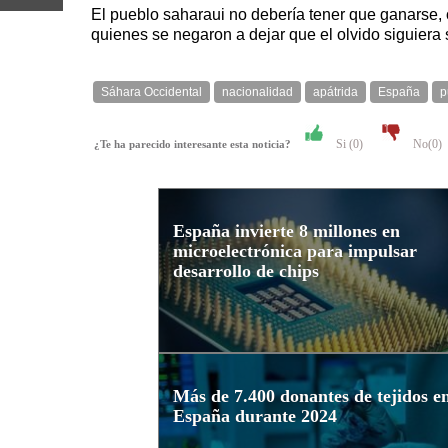
El pueblo saharaui no debería tener que ganarse, o
quienes se negaron a dejar que el olvido siguiera si
Sáhara Occidental
nacionalidad
apátrida
España
p
Si (
0
)
No(
0
)
¿Te ha parecido interesante esta noticia?
España invierte 8 millones en
microelectrónica para impulsar
desarrollo de chips
Más de 7.400 donantes de tejidos e
España durante 2024