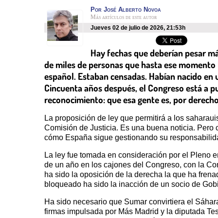
Por
José Alberto Novoa
Más artículos de este autor
jueves 02 de julio de 2026
,
21:53h
Hay fechas que deberían pesar más
de miles de personas que hasta ese momento h
español. Estaban censadas. Habían nacido en un
Cincuenta años después, el Congreso está a pu
reconocimiento: que esa gente es, por derecho
La proposición de ley que permitirá a los saharau
Comisión de Justicia. Es una buena noticia. Pero 
cómo España sigue gestionando su responsabilidad 
La ley fue tomada en consideración por el Pleno e
de un año en los cajones del Congreso, con la Com
ha sido la oposición de la derecha la que ha frena
bloqueado ha sido la inacción de un socio de Gobie
Ha sido necesario que Sumar convirtiera el Sáhara
firmas impulsada por Más Madrid y la diputada Tes