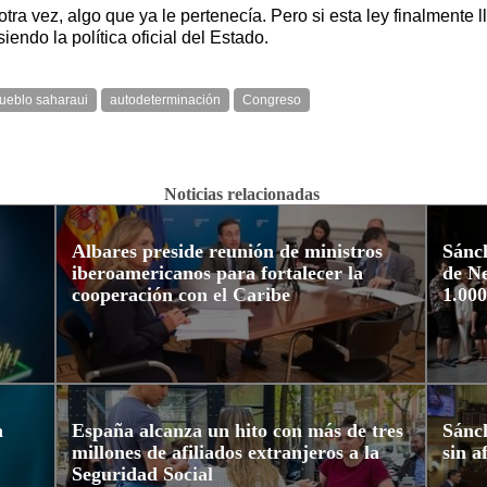
tra vez, algo que ya le pertenecía. Pero si esta ley finalmente 
endo la política oficial del Estado.
ueblo saharaui
autodeterminación
Congreso
Noticias relacionadas
Albares preside reunión de ministros
Sánch
iberoamericanos para fortalecer la
de Ne
cooperación con el Caribe
1.000
n
España alcanza un hito con más de tres
Sánch
millones de afiliados extranjeros a la
sin a
Seguridad Social