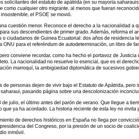
os solicitantes del estatuto de apátrida (en su mayoría saharaui
se como cualquier otro migrante, al menos que fueran reconocid
 insostenible, el PSOE se movió.
 una cuestión menor. Reconoce el derecho a la nacionalidad a 
 para sus descendientes de primer grado. Además, reforma el art
s o ciudadanos de Guinea Ecuatorial: dos años de residencia 
 ONU para el referéndum de autodeterminación, un libro de famil
 pero conviene recordar, como ha hecho el portavoz de Justicia
eto. La nacionalidad no resuelve lo esencial, que es el derech
ación marroquí, la ambigüedad diplomática de sucesivos gobier
e personas dejen de vivir bajo el Estatuto de Apátrida, pero se
o saharaui, pasando página sobre una descolonización inconclus
3 de julio, el último antes del parón de verano. Que llegue a t
ue ya ha acordado. La historia reciente de esta ley no invita 
miento de derechos históricos en España no llega por convicción
presidencia del Congreso, por la presión de un socio de coalic
dio inmóvil.