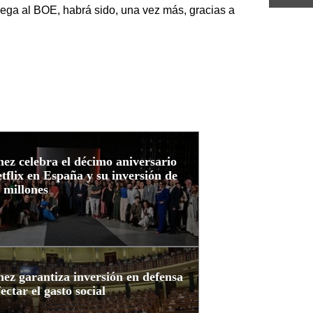
llega al BOE, habrá sido, una vez más, gracias a
ez celebra el décimo aniversario
tflix en España y su inversión de
 millones
ez garantiza inversión en defensa
fectar el gasto social