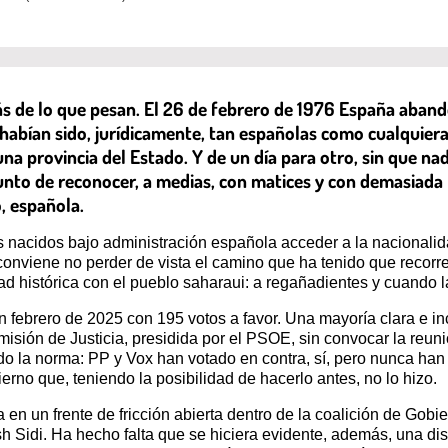
 de lo que pesan. El 26 de febrero de 1976 España abando
abían sido, jurídicamente, tan españolas como cualquiera 
a provincia del Estado. Y de un día para otro, sin que nad
nto de reconocer, a medias, con matices y con demasiada l
, española.
is nacidos bajo administración española acceder a la nacionali
conviene no perder de vista el camino que ha tenido que recorr
histórica con el pueblo saharaui: a regañadientes y cuando la
n febrero de 2025 con 195 votos a favor. Una mayoría clara e i
isión de Justicia, presidida por el PSOE, sin convocar la reun
do la norma: PP y Vox han votado en contra, sí, pero nunca han 
rno que, teniendo la posibilidad de hacerlo antes, no lo hizo.
 en un frente de fricción abierta dentro de la coalición de Gob
h Sidi. Ha hecho falta que se hiciera evidente, además, una dis