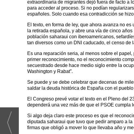
extraordinaria de migrantes dejó fuera de facto a l
para acceder al proceso. Si no podían regularizar
españoles. Solo cuando esa contradicción se hizo
El texto, en forma de ley, que ahora avanza no es
la retirada española, y abre una vía de cinco años
población saharaui con iberoamericanos, sefardíe
tan diversos como un DNI caducado, el censo de la
Es una reparación seria, al menos sobre el papel,
primer reconocimiento, no el reconocimiento compl
secuestrado desde hace medio siglo entre la ocup
Washington y Rabat”.
Se puede y se debe celebrar que decenas de miles d
saldar la deuda histórica de España con el puebl
El Congreso prevé votar el texto en el Pleno del 2
dependerá una vez más de que el PSOE cumpla lo q
Si algo deja claro este proceso es que el reconoci
diputada saharaui que tuvo que pedir amparo a la 
firmas que obligó a mover lo que llevaba año y me